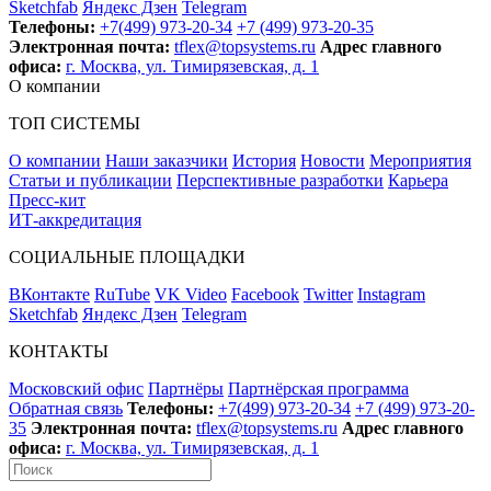
Sketchfab
Яндекс Дзен
Telegram
Телефоны:
+7(499) 973-20-34
+7 (499) 973-20-35
Электронная почта:
tflex@topsystems.ru
Адрес главного
офиса:
г. Москва, ул. Тимирязевская, д. 1
О компании
ТОП СИСТЕМЫ
О компании
Наши заказчики
История
Новости
Мероприятия
Статьи и публикации
Перспективные разработки
Карьера
Пресс-кит
ИТ-аккредитация
СОЦИАЛЬНЫЕ ПЛОЩАДКИ
ВКонтакте
RuTube
VK Video
Facebook
Twitter
Instagram
Sketchfab
Яндекс Дзен
Telegram
КОНТАКТЫ
Московский офис
Партнёры
Партнёрская программа
Обратная связь
Телефоны:
+7(499) 973-20-34
+7 (499) 973-20-
35
Электронная почта:
tflex@topsystems.ru
Адрес главного
офиса:
г. Москва, ул. Тимирязевская, д. 1