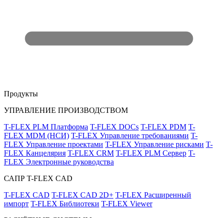
Продукты
УПРАВЛЕНИЕ ПРОИЗВОДСТВОМ
T-FLEX PLM Платформа
T-FLEX DOCs
T-FLEX PDM
T-
FLEX MDM (НСИ)
T-FLEX Управление требованиями
T-
FLEX Управление проектами
T-FLEX Управление рисками
T-
FLEX Канцелярия
T-FLEX CRM
T-FLEX PLM Сервер
T-
FLEX Электронные руководства
САПР T-FLEX CAD
T-FLEX CAD
T-FLEX CAD 2D+
T-FLEX Расширенный
импорт
T-FLEX Библиотеки
T-FLEX Viewer