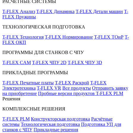
РАСЧЁТНЫЕ СИСТЕМЫ
T-FLEX Анализ
T-FLEX Динамика
T-FLEX Детали машин
T-
FLEX Пружины
ТЕХНОЛОГИЧЕСКАЯ ПОДГОТОВКА
T-FLEX Технология
T-FLEX Нормирование
T-FLEX ТОиР
T-
FLEX ОКП
ПРОГРАММЫ ДЛЯ СТАНКОВ С ЧПУ
T-FLEX CAM
T-FLEX ЧПУ 2D
T-FLEX ЧПУ 3D
ПРИКЛАДНЫЕ ПРОГРАММЫ
T-FLEX Печатные платы
T-FLEX Раскрой
T-FLEX
Электротехника
T-FLEX VR
Все продукты
Отправить заявку
на приобретение
Пробные версии продуктов T-FLEX PLM
Решения
КОМПЛЕКСНЫЕ РЕШЕНИЯ
T-FLEX PLM
Конструкторская подготовка
Расчётные
системы
Технологическая подготовка
Подготовка УП для
станков с ЧПУ
Прикладные решения