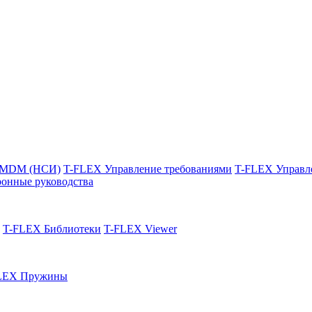
 MDM (НСИ)
T-FLEX Управление требованиями
T-FLEX Управл
онные руководства
T-FLEX Библиотеки
T-FLEX Viewer
LEX Пружины