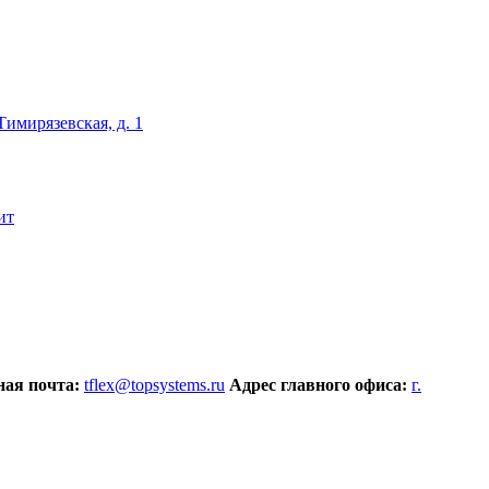
 Тимирязевская, д. 1
ит
ая почта:
tflex@topsystems.ru
Адрес главного офиса:
г.