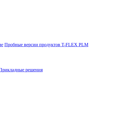
ие
Пробные версии продуктов T-FLEX PLM
Прикладные решения