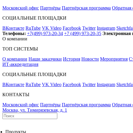
Московский офис
Партнёры
Партнёрская программа
Обратная 
СОЦИАЛЬНЫЕ ПЛОЩАДКИ
ВКонтакте
RuTube
VK Video
Facebook
Twitter
Instagram
Sketchfa
Телефоны:
+7(499) 973-20-34
+7 (499) 973-20-35
Электронная 
О компании
ТОП СИСТЕМЫ
О компании
Наши заказчики
История
Новости
Мероприятия
С
ИТ-аккредитация
СОЦИАЛЬНЫЕ ПЛОЩАДКИ
ВКонтакте
RuTube
VK Video
Facebook
Twitter
Instagram
Sketchfa
КОНТАКТЫ
Московский офис
Партнёры
Партнёрская программа
Обратная 
Москва, ул. Тимирязевская, д. 1
Продукты