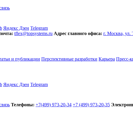
связь
b
Яндекс Дзен
Telegram
почта:
tflex@topsystems.ru
Адрес главного офиса:
г. Москва, ул.
татьи и публикации
Перспективные разработки
Карьера
Пресс-к
b
Яндекс Дзен
Telegram
связь
Телефоны:
+7(499) 973-20-34
+7 (499) 973-20-35
Электронн