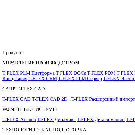
Продукты
УПРАВЛЕНИЕ ПРОИЗВОДСТВОМ
T-FLEX PLM Платформа
T-FLEX DOCs
T-FLEX PDM
T-FLEX
Канцелярия
T-FLEX CRM
T-FLEX PLM Сервер
T-FLEX Электр
САПР T-FLEX CAD
T-FLEX CAD
T-FLEX CAD 2D+
T-FLEX Расширенный импорт
РАСЧЁТНЫЕ СИСТЕМЫ
T-FLEX Анализ
T-FLEX Динамика
T-FLEX Детали машин
T-F
ТЕХНОЛОГИЧЕСКАЯ ПОДГОТОВКА