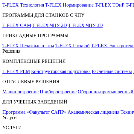
T-FLEX Технология
T-FLEX Нормирование
T-FLEX ТОиР
T-
ПРОГРАММЫ ДЛЯ СТАНКОВ С ЧПУ
T-FLEX CAM
T-FLEX ЧПУ 2D
T-FLEX ЧПУ 3D
ПРИКЛАДНЫЕ ПРОГРАММЫ
T-FLEX Печатные платы
T-FLEX Раскрой
T-FLEX Электротех
Решения
КОМПЛЕКСНЫЕ РЕШЕНИЯ
T-FLEX PLM
Конструкторская подготовка
Расчётные системы
ОТРАСЛЕВЫЕ РЕШЕНИЯ
Машиностроение
Приборостроение
Оборонно-промышленный 
ДЛЯ УЧЕБНЫХ ЗАВЕДЕНИЙ
Программа «Факультет САПР»
Академическая лицензия
Техни
Услуги
УСЛУГИ