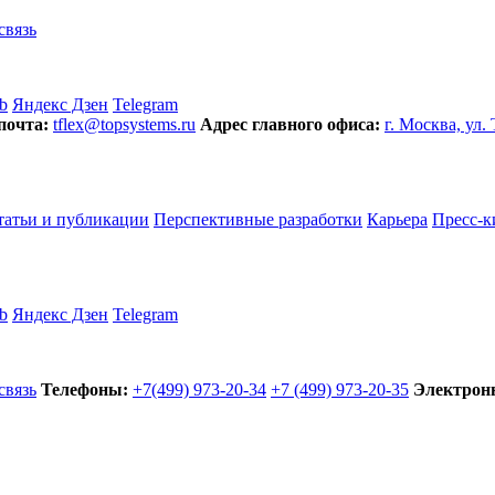
связь
b
Яндекс Дзен
Telegram
почта:
tflex@topsystems.ru
Адрес главного офиса:
г. Москва, ул.
татьи и публикации
Перспективные разработки
Карьера
Пресс-к
b
Яндекс Дзен
Telegram
связь
Телефоны:
+7(499) 973-20-34
+7 (499) 973-20-35
Электронн