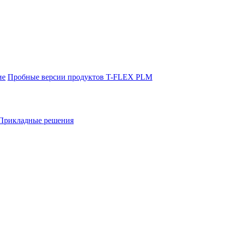
ие
Пробные версии продуктов T-FLEX PLM
Прикладные решения