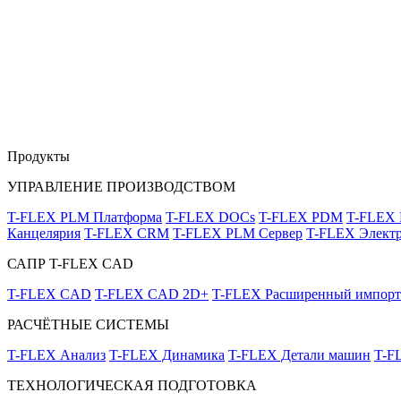
Продукты
УПРАВЛЕНИЕ ПРОИЗВОДСТВОМ
T-FLEX PLM Платформа
T-FLEX DOCs
T-FLEX PDM
T-FLEX
Канцелярия
T-FLEX CRM
T-FLEX PLM Сервер
T-FLEX Электр
САПР T-FLEX CAD
T-FLEX CAD
T-FLEX CAD 2D+
T-FLEX Расширенный импорт
РАСЧЁТНЫЕ СИСТЕМЫ
T-FLEX Анализ
T-FLEX Динамика
T-FLEX Детали машин
T-F
ТЕХНОЛОГИЧЕСКАЯ ПОДГОТОВКА