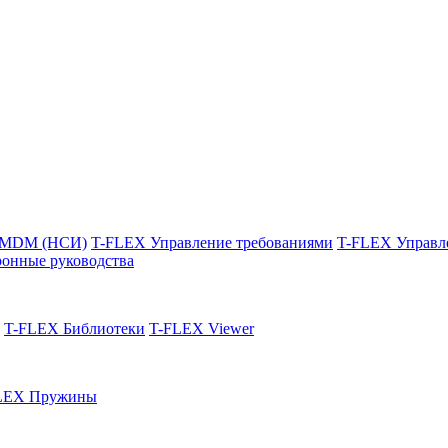
 MDM (НСИ)
T-FLEX Управление требованиями
T-FLEX Управл
онные руководства
T-FLEX Библиотеки
T-FLEX Viewer
LEX Пружины