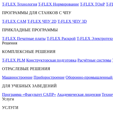
T-FLEX Технология
T-FLEX Нормирование
T-FLEX ТОиР
T-
ПРОГРАММЫ ДЛЯ СТАНКОВ С ЧПУ
T-FLEX CAM
T-FLEX ЧПУ 2D
T-FLEX ЧПУ 3D
ПРИКЛАДНЫЕ ПРОГРАММЫ
T-FLEX Печатные платы
T-FLEX Раскрой
T-FLEX Электротех
Решения
КОМПЛЕКСНЫЕ РЕШЕНИЯ
T-FLEX PLM
Конструкторская подготовка
Расчётные системы
ОТРАСЛЕВЫЕ РЕШЕНИЯ
Машиностроение
Приборостроение
Оборонно-промышленный 
ДЛЯ УЧЕБНЫХ ЗАВЕДЕНИЙ
Программа «Факультет САПР»
Академическая лицензия
Техни
Услуги
УСЛУГИ