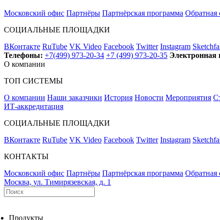
Московский офис
Партнёры
Партнёрская программа
Обратная 
СОЦИАЛЬНЫЕ ПЛОЩАДКИ
ВКонтакте
RuTube
VK Video
Facebook
Twitter
Instagram
Sketchfa
Телефоны:
+7(499) 973-20-34
+7 (499) 973-20-35
Электронная 
О компании
ТОП СИСТЕМЫ
О компании
Наши заказчики
История
Новости
Мероприятия
С
ИТ-аккредитация
СОЦИАЛЬНЫЕ ПЛОЩАДКИ
ВКонтакте
RuTube
VK Video
Facebook
Twitter
Instagram
Sketchfa
КОНТАКТЫ
Московский офис
Партнёры
Партнёрская программа
Обратная 
Москва, ул. Тимирязевская, д. 1
Продукты