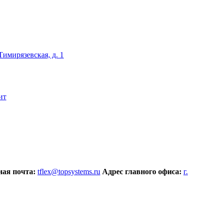
 Тимирязевская, д. 1
ит
ая почта:
tflex@topsystems.ru
Адрес главного офиса:
г.