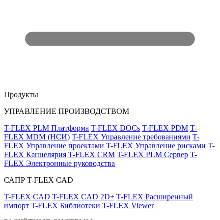
Продукты
УПРАВЛЕНИЕ ПРОИЗВОДСТВОМ
T-FLEX PLM Платформа
T-FLEX DOCs
T-FLEX PDM
T-
FLEX MDM (НСИ)
T-FLEX Управление требованиями
T-
FLEX Управление проектами
T-FLEX Управление рисками
T-
FLEX Канцелярия
T-FLEX CRM
T-FLEX PLM Сервер
T-
FLEX Электронные руководства
САПР T-FLEX CAD
T-FLEX CAD
T-FLEX CAD 2D+
T-FLEX Расширенный
импорт
T-FLEX Библиотеки
T-FLEX Viewer