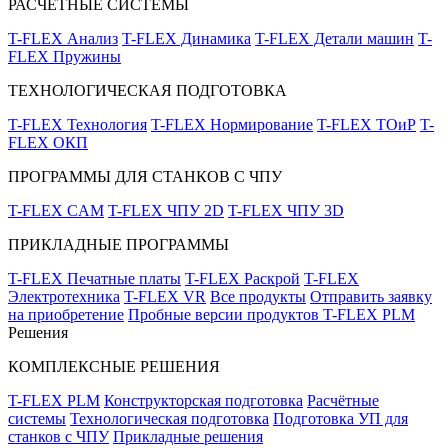
РАСЧЁТНЫЕ СИСТЕМЫ
T-FLEX Анализ
T-FLEX Динамика
T-FLEX Детали машин
T-
FLEX Пружины
ТЕХНОЛОГИЧЕСКАЯ ПОДГОТОВКА
T-FLEX Технология
T-FLEX Нормирование
T-FLEX ТОиР
T-
FLEX ОКП
ПРОГРАММЫ ДЛЯ СТАНКОВ С ЧПУ
T-FLEX CAM
T-FLEX ЧПУ 2D
T-FLEX ЧПУ 3D
ПРИКЛАДНЫЕ ПРОГРАММЫ
T-FLEX Печатные платы
T-FLEX Раскрой
T-FLEX
Электротехника
T-FLEX VR
Все продукты
Отправить заявку
на приобретение
Пробные версии продуктов T-FLEX PLM
Решения
КОМПЛЕКСНЫЕ РЕШЕНИЯ
T-FLEX PLM
Конструкторская подготовка
Расчётные
системы
Технологическая подготовка
Подготовка УП для
станков с ЧПУ
Прикладные решения