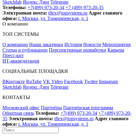
Sketchfab
Яндекс Дзен
Telegram
Телефоны:
+7(499) 973-20-34
+7 (499) 973-20-35
Электронная почта:
tflex@topsystems.ru
Адрес главного
офиса:
г. Москва, ул. Тимирязевская, д. 1
О компании
ТОП СИСТЕМЫ
О компании
Наши заказчики
История
Новости
Мероприятия
Статьи и публикации
Перспективные разработки
Карьера
Пресс-кит
ИТ-аккредитация
СОЦИАЛЬНЫЕ ПЛОЩАДКИ
ВКонтакте
RuTube
VK Video
Facebook
Twitter
Instagram
Sketchfab
Яндекс Дзен
Telegram
КОНТАКТЫ
Московский офис
Партнёры
Партнёрская программа
Обратная связь
Телефоны:
+7(499) 973-20-34
+7 (499) 973-20-
35
Электронная почта:
tflex@topsystems.ru
Адрес главного
офиса:
г. Москва, ул. Тимирязевская, д. 1