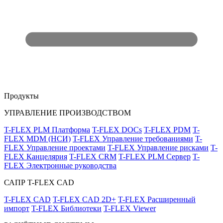
Продукты
УПРАВЛЕНИЕ ПРОИЗВОДСТВОМ
T-FLEX PLM Платформа
T-FLEX DOCs
T-FLEX PDM
T-
FLEX MDM (НСИ)
T-FLEX Управление требованиями
T-
FLEX Управление проектами
T-FLEX Управление рисками
T-
FLEX Канцелярия
T-FLEX CRM
T-FLEX PLM Сервер
T-
FLEX Электронные руководства
САПР T-FLEX CAD
T-FLEX CAD
T-FLEX CAD 2D+
T-FLEX Расширенный
импорт
T-FLEX Библиотеки
T-FLEX Viewer