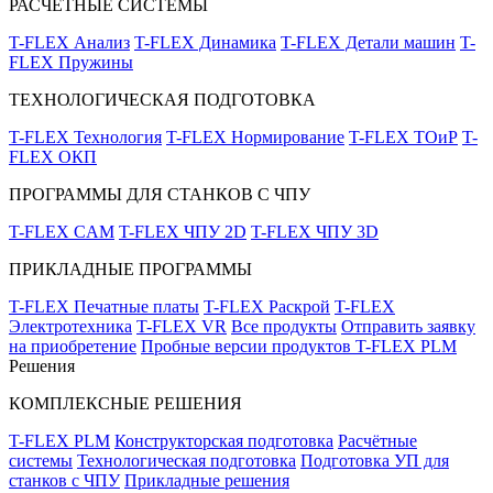
РАСЧЁТНЫЕ СИСТЕМЫ
T-FLEX Анализ
T-FLEX Динамика
T-FLEX Детали машин
T-
FLEX Пружины
ТЕХНОЛОГИЧЕСКАЯ ПОДГОТОВКА
T-FLEX Технология
T-FLEX Нормирование
T-FLEX ТОиР
T-
FLEX ОКП
ПРОГРАММЫ ДЛЯ СТАНКОВ С ЧПУ
T-FLEX CAM
T-FLEX ЧПУ 2D
T-FLEX ЧПУ 3D
ПРИКЛАДНЫЕ ПРОГРАММЫ
T-FLEX Печатные платы
T-FLEX Раскрой
T-FLEX
Электротехника
T-FLEX VR
Все продукты
Отправить заявку
на приобретение
Пробные версии продуктов T-FLEX PLM
Решения
КОМПЛЕКСНЫЕ РЕШЕНИЯ
T-FLEX PLM
Конструкторская подготовка
Расчётные
системы
Технологическая подготовка
Подготовка УП для
станков с ЧПУ
Прикладные решения