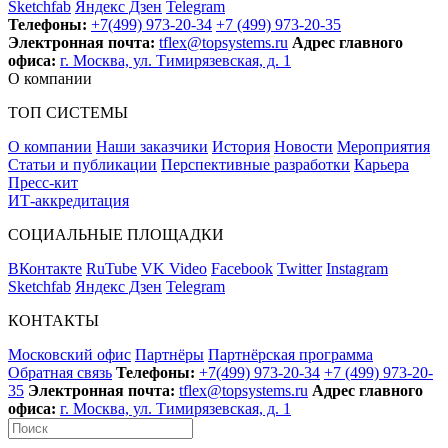
Sketchfab
Яндекс Дзен
Telegram
Телефоны:
+7(499) 973-20-34
+7 (499) 973-20-35
Электронная почта:
tflex@topsystems.ru
Адрес главного
офиса:
г. Москва, ул. Тимирязевская, д. 1
О компании
ТОП СИСТЕМЫ
О компании
Наши заказчики
История
Новости
Мероприятия
Статьи и публикации
Перспективные разработки
Карьера
Пресс-кит
ИТ-аккредитация
СОЦИАЛЬНЫЕ ПЛОЩАДКИ
ВКонтакте
RuTube
VK Video
Facebook
Twitter
Instagram
Sketchfab
Яндекс Дзен
Telegram
КОНТАКТЫ
Московский офис
Партнёры
Партнёрская программа
Обратная связь
Телефоны:
+7(499) 973-20-34
+7 (499) 973-20-
35
Электронная почта:
tflex@topsystems.ru
Адрес главного
офиса:
г. Москва, ул. Тимирязевская, д. 1