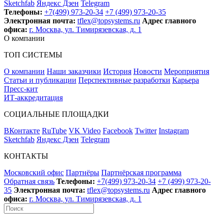
Sketchfab
Яндекс Дзен
Telegram
Телефоны:
+7(499) 973-20-34
+7 (499) 973-20-35
Электронная почта:
tflex@topsystems.ru
Адрес главного
офиса:
г. Москва, ул. Тимирязевская, д. 1
О компании
ТОП СИСТЕМЫ
О компании
Наши заказчики
История
Новости
Мероприятия
Статьи и публикации
Перспективные разработки
Карьера
Пресс-кит
ИТ-аккредитация
СОЦИАЛЬНЫЕ ПЛОЩАДКИ
ВКонтакте
RuTube
VK Video
Facebook
Twitter
Instagram
Sketchfab
Яндекс Дзен
Telegram
КОНТАКТЫ
Московский офис
Партнёры
Партнёрская программа
Обратная связь
Телефоны:
+7(499) 973-20-34
+7 (499) 973-20-
35
Электронная почта:
tflex@topsystems.ru
Адрес главного
офиса:
г. Москва, ул. Тимирязевская, д. 1