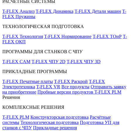
РАСЧЁТНЫЕ СИСТЕМЫ
T-FLEX Анализ
T-FLEX Динамика
T-FLEX Детали машин
T-
FLEX Пружины
ТЕХНОЛОГИЧЕСКАЯ ПОДГОТОВКА
T-FLEX Технология
T-FLEX Нормирование
T-FLEX ТОиР
T-
FLEX ОКП
ПРОГРАММЫ ДЛЯ СТАНКОВ С ЧПУ
T-FLEX CAM
T-FLEX ЧПУ 2D
T-FLEX ЧПУ 3D
ПРИКЛАДНЫЕ ПРОГРАММЫ
T-FLEX Печатные платы
T-FLEX Раскрой
T-FLEX
Электротехника
T-FLEX VR
Все продукты
Отправить заявку
на приобретение
Пробные версии продуктов T-FLEX PLM
Решения
КОМПЛЕКСНЫЕ РЕШЕНИЯ
T-FLEX PLM
Конструкторская подготовка
Расчётные
системы
Технологическая подготовка
Подготовка УП для
станков с ЧПУ
Прикладные решения