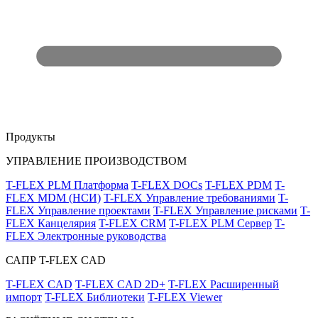
Продукты
УПРАВЛЕНИЕ ПРОИЗВОДСТВОМ
T-FLEX PLM Платформа
T-FLEX DOCs
T-FLEX PDM
T-
FLEX MDM (НСИ)
T-FLEX Управление требованиями
T-
FLEX Управление проектами
T-FLEX Управление рисками
T-
FLEX Канцелярия
T-FLEX CRM
T-FLEX PLM Сервер
T-
FLEX Электронные руководства
САПР T-FLEX CAD
T-FLEX CAD
T-FLEX CAD 2D+
T-FLEX Расширенный
импорт
T-FLEX Библиотеки
T-FLEX Viewer