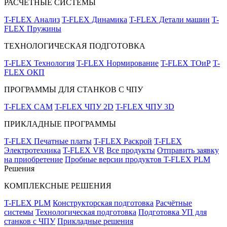
РАСЧЁТНЫЕ СИСТЕМЫ
T-FLEX Анализ
T-FLEX Динамика
T-FLEX Детали машин
T-
FLEX Пружины
ТЕХНОЛОГИЧЕСКАЯ ПОДГОТОВКА
T-FLEX Технология
T-FLEX Нормирование
T-FLEX ТОиР
T-
FLEX ОКП
ПРОГРАММЫ ДЛЯ СТАНКОВ С ЧПУ
T-FLEX CAM
T-FLEX ЧПУ 2D
T-FLEX ЧПУ 3D
ПРИКЛАДНЫЕ ПРОГРАММЫ
T-FLEX Печатные платы
T-FLEX Раскрой
T-FLEX
Электротехника
T-FLEX VR
Все продукты
Отправить заявку
на приобретение
Пробные версии продуктов T-FLEX PLM
Решения
КОМПЛЕКСНЫЕ РЕШЕНИЯ
T-FLEX PLM
Конструкторская подготовка
Расчётные
системы
Технологическая подготовка
Подготовка УП для
станков с ЧПУ
Прикладные решения