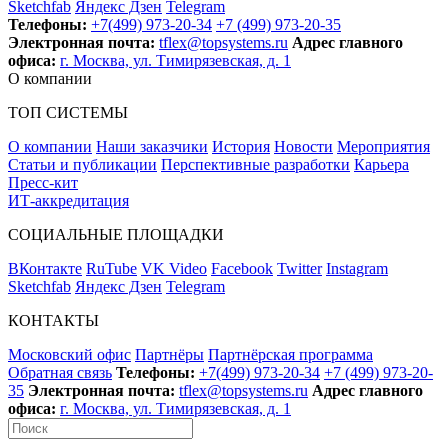
Sketchfab
Яндекс Дзен
Telegram
Телефоны:
+7(499) 973-20-34
+7 (499) 973-20-35
Электронная почта:
tflex@topsystems.ru
Адрес главного
офиса:
г. Москва, ул. Тимирязевская, д. 1
О компании
ТОП СИСТЕМЫ
О компании
Наши заказчики
История
Новости
Мероприятия
Статьи и публикации
Перспективные разработки
Карьера
Пресс-кит
ИТ-аккредитация
СОЦИАЛЬНЫЕ ПЛОЩАДКИ
ВКонтакте
RuTube
VK Video
Facebook
Twitter
Instagram
Sketchfab
Яндекс Дзен
Telegram
КОНТАКТЫ
Московский офис
Партнёры
Партнёрская программа
Обратная связь
Телефоны:
+7(499) 973-20-34
+7 (499) 973-20-
35
Электронная почта:
tflex@topsystems.ru
Адрес главного
офиса:
г. Москва, ул. Тимирязевская, д. 1