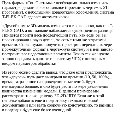
Путь фирмы «Топ Системы»: необходимо только изменить
параметры детали, а все остальное (проекции, чертежи, УП-
программу), с небольшими доработками оформления, система
T-FLEX CAD сделает автоматически.
«Другой» путь: 3D-модель изменяется так же легко, как и в T-
FLEX CAD, а вот дальше наблюдается существенная разница.
Придется пройти весь последующий путь, как если бы вы
проектировали новую деталь, то есть с теми же затратами
времени. Снова нужно получить проекции, передать их через
промежуточный формат в чертежную систему и в ней заново
построить все недостающие элементы. Точно так же нужно
заново передавать данные и в систему ЧПУ, с повторным
вводом параметров обработки.
Из этого можно сделать вывод, что даже если предположить,
что «другой» путь дает выигрыш во времени (10, 50, 100%),
время, затраченное на проведение изменений, будет
неизмеримо больше, и оно будет расти по мере увеличения
количества изменений модели. В данном примере мы
рассмотрели только цепочку 3D-2D-ЧПУ. Если же к этой
цепочке добавить еще и подготовку технологической
документации или взять сборочную конструкцию, то разница
в подходах будет еще более очевидной.