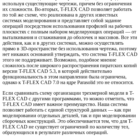
используя существующие чертежи, причем без ограничения
их сложности. Во-вторых, T-FLEX CAD позволяет работать
по той же схеме, что реализована в других известных
системах моделирования и представляет собой задание
операций посредством использования профилей на рабочих
плоскостях с полным набором моделирующих операций — от
выталкивания и сглаживания до оболочек и массивов. Все эти
действия, как и в других системах, можно осуществлять
прямо в 3D-пространстве без использования чертежа, поэтому
нет никаких оснований утверждать, что система T-FLEX CAD
этого не поддерживает. Возможно, подобное мнение
сложилось после широкого распространения пиратских копий
версии T-FLEX CAD 5.3, в которой действительно
функциональность в этом направлении была ограничена,
однако к T-FLEX CAD 7.0 на ядре Parasolid это не относится.
Если сравнивать схему организации трехмерной модели в T-
FLEX CAD с другими программами, то можно отметить, что
T-FLEX CAD имеет важное преимущество. Наша система
позволяет работать с единой структурой данных — как при
моделировании отдельных деталей, так и при моделировании
сборочных конструкций. Это обеспечивается тем, что для T-
FLEX CAD не существует ограничений по количеству тел,
образующихся в результате различных операций.