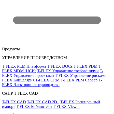
Продукты
УПРАВЛЕНИЕ ПРОИЗВОДСТВОМ
T-FLEX PLM Платформа
T-FLEX DOCs
T-FLEX PDM
T-
FLEX MDM (НСИ)
T-FLEX Управление требованиями
T-
FLEX Управление проектами
T-FLEX Управление рисками
T-
FLEX Канцелярия
T-FLEX CRM
T-FLEX PLM Сервер
T-
FLEX Электронные руководства
САПР T-FLEX CAD
T-FLEX CAD
T-FLEX CAD 2D+
T-FLEX Расширенный
импорт
T-FLEX Библиотеки
T-FLEX Viewer