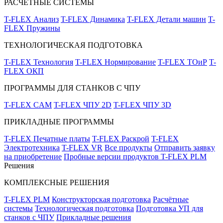
РАСЧЁТНЫЕ СИСТЕМЫ
T-FLEX Анализ
T-FLEX Динамика
T-FLEX Детали машин
T-
FLEX Пружины
ТЕХНОЛОГИЧЕСКАЯ ПОДГОТОВКА
T-FLEX Технология
T-FLEX Нормирование
T-FLEX ТОиР
T-
FLEX ОКП
ПРОГРАММЫ ДЛЯ СТАНКОВ С ЧПУ
T-FLEX CAM
T-FLEX ЧПУ 2D
T-FLEX ЧПУ 3D
ПРИКЛАДНЫЕ ПРОГРАММЫ
T-FLEX Печатные платы
T-FLEX Раскрой
T-FLEX
Электротехника
T-FLEX VR
Все продукты
Отправить заявку
на приобретение
Пробные версии продуктов T-FLEX PLM
Решения
КОМПЛЕКСНЫЕ РЕШЕНИЯ
T-FLEX PLM
Конструкторская подготовка
Расчётные
системы
Технологическая подготовка
Подготовка УП для
станков с ЧПУ
Прикладные решения