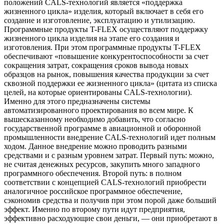
положений CALS-технологий является «поддержка
жизненного цикла» изделия, который включает в себя его
создание и изготовление, эксплуатацию и утилизацию.
Программные продукты T-FLEX осуществляют поддержку
жизненного цикла изделия на этапе его создания и
изготовления. При этом программные продукты T-FLEX
обеспечивают «повышение конкурентоспособности за счет
сокращения затрат, сокращения сроков вывода новых
образцов на рынок, повышения качества продукции за счет
сквозной поддержки ее жизненного цикла» (цитата из списка
целей, на которые ориентированы CALS-технологии).
Именно для этого предназначены системы
автоматизированного проектирования во всем мире. К
вышесказанному необходимо добавить, что согласно
государственной программе в авиационной и оборонной
промышленности внедрение CALS-технологий идет полным
ходом. Данное внедрение можно проводить разными
средствами и с разным уровнем затрат. Первый путь: можно,
не считая денежных ресурсов, закупить много западного
программного обеспечения. Второй путь: в полном
соответствии с концепцией CALS-технологий приобрести
аналогичное российское программное обеспечение,
сэкономив средства и получив при этом порой даже больший
эффект. Именно по второму пути идут предприятия,
эффективно расходующие свои деньги, — они приобретают в