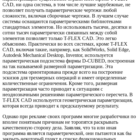
CAD, ни одна система, в том числе лучшие зарубежные, не
позволяет получать параметрические чертежи любой
сложности, включая сборочные чертежи. В лучшем случае
системы оснащаются параметрическими библиотеками
стандартных элементов. Но использовать тысячи, десятки и
сотни тысяч параметрически связанных между собой
элементов позволяет только T-FLEX CAD. Это легко
объяснимо. Практически во всех системах, кроме T-FLEX
CAD, включая такие, например, как SolidWorks, Solid Edge,
Autodesk Mechanical Desktop, Inventor, используется
параметрическая подсистема фирмы D-CUBED, построенная
на так называемой размерной параметризации. Эта
подсистема ориентирована прежде всего на построение
эскизов для трехмерных операций и имеет определенные
количественные ограничения. Кроме того, размерная
параметризация часто приводит к ситуациям с
неоднозначными решениями параметрического пересчета. В
T-FLEX CAD используется геометрическая параметризация,
которая всегда приводит к предсказуемому результату.
Однако при рекламе своих программ многие разработчики по
вполне понятным причинам не торопятся раскрывать
качественную сторону дела. Заявляя, что та или иная
программа является параметрической, они пытаются как бы
закрыть некоторый пункт в списке функциональных