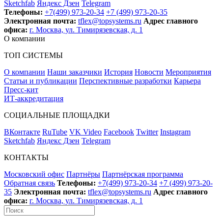
Sketchfab
Яндекс Дзен
Telegram
Телефоны:
+7(499) 973-20-34
+7 (499) 973-20-35
Электронная почта:
tflex@topsystems.ru
Адрес главного
офиса:
г. Москва, ул. Тимирязевская, д. 1
О компании
ТОП СИСТЕМЫ
О компании
Наши заказчики
История
Новости
Мероприятия
Статьи и публикации
Перспективные разработки
Карьера
Пресс-кит
ИТ-аккредитация
СОЦИАЛЬНЫЕ ПЛОЩАДКИ
ВКонтакте
RuTube
VK Video
Facebook
Twitter
Instagram
Sketchfab
Яндекс Дзен
Telegram
КОНТАКТЫ
Московский офис
Партнёры
Партнёрская программа
Обратная связь
Телефоны:
+7(499) 973-20-34
+7 (499) 973-20-
35
Электронная почта:
tflex@topsystems.ru
Адрес главного
офиса:
г. Москва, ул. Тимирязевская, д. 1