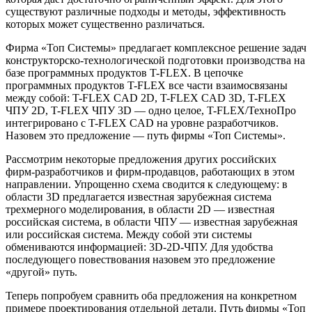
существуют различные подходы и методы, эффективность
которых может существенно различаться.
Фирма «Топ Системы» предлагает комплексное решение задач
конструкторско-технологической подготовки производства на
базе программных продуктов T-FLEX. В цепочке
программных продуктов T-FLEX все части взаимосвязаны
между собой: T-FLEX CAD 2D, T-FLEX CAD 3D, T-FLEX
ЧПУ 2D, T-FLEX ЧПУ 3D — одно целое, T-FLEX/ТехноПро
интегрировано с T-FLEX CAD на уровне разработчиков.
Назовем это предложение — путь фирмы «Топ Системы».
Рассмотрим некоторые предложения других российских
фирм-разработчиков и фирм-продавцов, работающих в этом
направлении. Упрощенно схема сводится к следующему: в
области 3D предлагается известная зарубежная система
трехмерного моделирования, в области 2D — известная
российская система, в области ЧПУ — известная зарубежная
или российская система. Между собой эти системы
обмениваются информацией: 3D-2D-ЧПУ. Для удобства
последующего повествования назовем это предложение
«другой» путь.
Теперь попробуем сравнить оба предложения на конкретном
примере проектирования отдельной детали. Путь фирмы «Топ