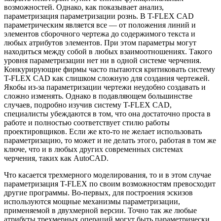
возможностей. Однако, как показывает анализ,
параметризация параметризации рознь. В T-FLEX CAD
параметрическим является все — от положения линий и
элементов сборочного чертежа до содержимого текста и
любых атрибутов элементов. При этом параметры могут
находиться между собой в любых взаимоотношениях. Такого
уровня параметризации нет ни в одной системе черчения.
Конкурирующие фирмы часто пытаются критиковать систему
T-FLEX CAD как слишком сложную для создания чертежей.
Якобы из-за параметризации чертежи неудобно создавать и
сложно изменять. Однако в подавляющем большинстве
случаев, подробно изучив систему T-FLEX CAD,
специалисты убеждаются в том, что она достаточно проста в
работе и полностью соответствует стилю работы
проектировщиков. Если же кто-то не желает использовать
параметризацию, то может и не делать этого, работая в том же
ключе, что и в любых других современных системах
черчения, таких как AutoCAD.
Что касается трехмерного моделирования, то и в этом случае
параметризация T-FLEX по своим возможностям превосходит
другие программы. Во-первых, для построения эскизов
используются мощные механизмы параметризации,
применяемой в двухмерной версии. Точно так же любые
атрибуты трехмерных операций могут быть параметрически