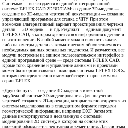
Системы» — все создается в единой интегрированной
системе T-FLEX CAD 2D/3D/CAM: создание 3D-модели —
создание по 3D-модели чертежной документации — создание
управляющей программы для станка с ЧПУ. При этом
возможен альтернативный вариант проектирования: чертежи
детали — 3D-модель — и т.д. Результат — единый документ
T-FLEX CAD, в котором хранится вся информация о детали и
ее изготовлении. В любой момент можно изменить какие-
либо параметры детали с автоматическим обновлением всех
необходимых данных остальных подсистем. И разумеется, все
модули построены на едином пользовательском интерфейсе в
единой программной среде — среде системы T-FLEX CAD.
Кроме того, хранение и управление данными и проектами
может быть организовано с помощью системы T-FLEX DOCs,
которая непосредственно взаимодействует с программами
серии T-FLEX.
«Другой» путь — создание 3D-модели в известной
зарубежной системе 3D-моделирования. Для получения
чертежей создаются 2D-проекции, которые экспортируются из
системы моделирования в стандартном формате передачи
геометрической информации, например DXF. Затем эти
данные импортируются в несвязанную с системой
моделирования 2D-систему, в которой на основе этих
проекций оформляется чертежная документация. Для системы