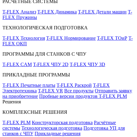
РАСЧЁТНЫЕ СИСТЕМЫ
T-FLEX Анализ
T-FLEX Динамика
T-FLEX Детали машин
T-
FLEX Пружины
ТЕХНОЛОГИЧЕСКАЯ ПОДГОТОВКА
T-FLEX Технология
T-FLEX Нормирование
T-FLEX ТОиР
T-
FLEX ОКП
ПРОГРАММЫ ДЛЯ СТАНКОВ С ЧПУ
T-FLEX CAM
T-FLEX ЧПУ 2D
T-FLEX ЧПУ 3D
ПРИКЛАДНЫЕ ПРОГРАММЫ
T-FLEX Печатные платы
T-FLEX Раскрой
T-FLEX
Электротехника
T-FLEX VR
Все продукты
Отправить заявку
на приобретение
Пробные версии продуктов T-FLEX PLM
Решения
КОМПЛЕКСНЫЕ РЕШЕНИЯ
T-FLEX PLM
Конструкторская подготовка
Расчётные
системы
Технологическая подготовка
Подготовка УП для
станков с ЧПУ
Прикладные решения