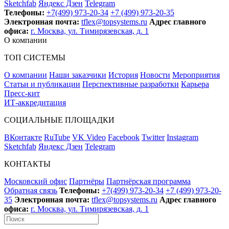
Sketchfab
Яндекс Дзен
Telegram
Телефоны:
+7(499) 973-20-34
+7 (499) 973-20-35
Электронная почта:
tflex@topsystems.ru
Адрес главного
офиса:
г. Москва, ул. Тимирязевская, д. 1
О компании
ТОП СИСТЕМЫ
О компании
Наши заказчики
История
Новости
Мероприятия
Статьи и публикации
Перспективные разработки
Карьера
Пресс-кит
ИТ-аккредитация
СОЦИАЛЬНЫЕ ПЛОЩАДКИ
ВКонтакте
RuTube
VK Video
Facebook
Twitter
Instagram
Sketchfab
Яндекс Дзен
Telegram
КОНТАКТЫ
Московский офис
Партнёры
Партнёрская программа
Обратная связь
Телефоны:
+7(499) 973-20-34
+7 (499) 973-20-
35
Электронная почта:
tflex@topsystems.ru
Адрес главного
офиса:
г. Москва, ул. Тимирязевская, д. 1