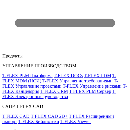
Продукты
УПРАВЛЕНИЕ ПРОИЗВОДСТВОМ
T-FLEX PLM Платформа
T-FLEX DOCs
T-FLEX PDM
T-
FLEX MDM (НСИ)
T-FLEX Управление требованиями
T-
FLEX Управление проектами
T-FLEX Управление рисками
T-
FLEX Канцелярия
T-FLEX CRM
T-FLEX PLM Сервер
T-
FLEX Электронные руководства
САПР T-FLEX CAD
T-FLEX CAD
T-FLEX CAD 2D+
T-FLEX Расширенный
импорт
T-FLEX Библиотеки
T-FLEX Viewer