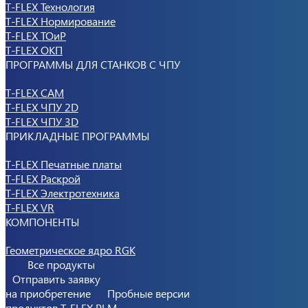
T-FLEX Технология
T-FLEX Нормирование
T-FLEX ТОиР
T-FLEX ОКП
ПРОГРАММЫ ДЛЯ СТАНКОВ С ЧПУ
T-FLEX CAM
T-FLEX ЧПУ 2D
T-FLEX ЧПУ 3D
ПРИКЛАДНЫЕ ПРОГРАММЫ
T-FLEX Печатные платы
T-FLEX Раскрой
T-FLEX Электротехника
T-FLEX VR
КОМПОНЕНТЫ
Геометрическое ядро RGK
Все продукты
Отправить заявку
на приобретение
Пробные версии
продуктов T-FLEX PLM