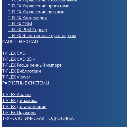
T-FLEX Управление проектами
T-FLEX Управление рисками
T-FLEX Канцелярия
T-FLEX CRM
T-FLEX PLM Сервер
T-FLEX Электронные руководства
САПР T-FLEX CAD
T-FLEX CAD
T-FLEX CAD 2D+
T-FLEX Расширенный импорт
T-FLEX Библиотеки
T-FLEX Viewer
РАСЧЁТНЫЕ СИСТЕМЫ
T-FLEX Анализ
T-FLEX Динамика
T-FLEX Детали машин
T-FLEX Пружины
ТЕХНОЛОГИЧЕСКАЯ ПОДГОТОВКА