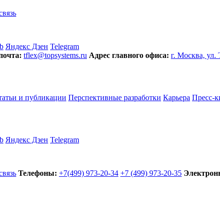
связь
b
Яндекс Дзен
Telegram
почта:
tflex@topsystems.ru
Адрес главного офиса:
г. Москва, ул.
татьи и публикации
Перспективные разработки
Карьера
Пресс-к
b
Яндекс Дзен
Telegram
связь
Телефоны:
+7(499) 973-20-34
+7 (499) 973-20-35
Электронн