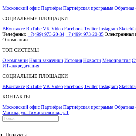
Московский офис
Партнёры
Партнёрская программа
Обратная 
СОЦИАЛЬНЫЕ ПЛОЩАДКИ
ВКонтакте
RuTube
VK Video
Facebook
Twitter
Instagram
Sketchfa
Телефоны:
+7(499) 973-20-34
+7 (499) 973-20-35
Электронная 
О компании
ТОП СИСТЕМЫ
О компании
Наши заказчики
История
Новости
Мероприятия
С
ИТ-аккредитация
СОЦИАЛЬНЫЕ ПЛОЩАДКИ
ВКонтакте
RuTube
VK Video
Facebook
Twitter
Instagram
Sketchfa
КОНТАКТЫ
Московский офис
Партнёры
Партнёрская программа
Обратная 
Москва, ул. Тимирязевская, д. 1
Продукты