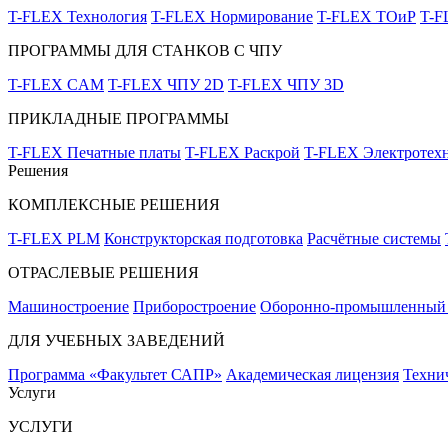
T-FLEX Технология
T-FLEX Нормирование
T-FLEX ТОиР
T-
ПРОГРАММЫ ДЛЯ СТАНКОВ С ЧПУ
T-FLEX CAM
T-FLEX ЧПУ 2D
T-FLEX ЧПУ 3D
ПРИКЛАДНЫЕ ПРОГРАММЫ
T-FLEX Печатные платы
T-FLEX Раскрой
T-FLEX Электротех
Решения
КОМПЛЕКСНЫЕ РЕШЕНИЯ
T-FLEX PLM
Конструкторская подготовка
Расчётные системы
ОТРАСЛЕВЫЕ РЕШЕНИЯ
Машиностроение
Приборостроение
Оборонно-промышленный 
ДЛЯ УЧЕБНЫХ ЗАВЕДЕНИЙ
Программа «Факультет САПР»
Академическая лицензия
Техни
Услуги
УСЛУГИ