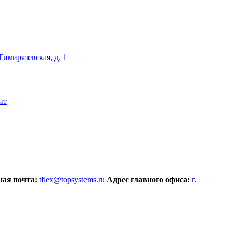
 Тимирязевская, д. 1
ит
ая почта:
tflex@topsystems.ru
Адрес главного офиса:
г.