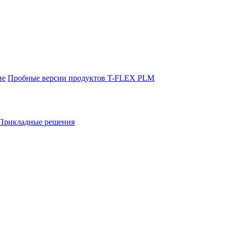
ие
Пробные версии продуктов T-FLEX PLM
Прикладные решения