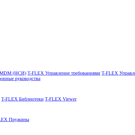
 MDM (НСИ)
T-FLEX Управление требованиями
T-FLEX Управл
онные руководства
T-FLEX Библиотеки
T-FLEX Viewer
LEX Пружины