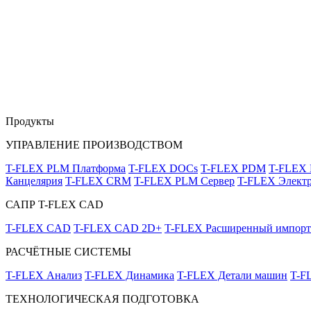
Продукты
УПРАВЛЕНИЕ ПРОИЗВОДСТВОМ
T-FLEX PLM Платформа
T-FLEX DOCs
T-FLEX PDM
T-FLEX
Канцелярия
T-FLEX CRM
T-FLEX PLM Сервер
T-FLEX Электр
САПР T-FLEX CAD
T-FLEX CAD
T-FLEX CAD 2D+
T-FLEX Расширенный импорт
РАСЧЁТНЫЕ СИСТЕМЫ
T-FLEX Анализ
T-FLEX Динамика
T-FLEX Детали машин
T-F
ТЕХНОЛОГИЧЕСКАЯ ПОДГОТОВКА