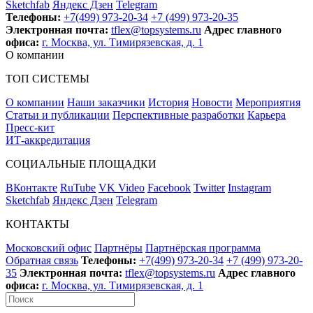
Sketchfab
Яндекс Дзен
Telegram
Телефоны:
+7(499) 973-20-34
+7 (499) 973-20-35
Электронная почта:
tflex@topsystems.ru
Адрес главного
офиса:
г. Москва, ул. Тимирязевская, д. 1
О компании
ТОП СИСТЕМЫ
О компании
Наши заказчики
История
Новости
Мероприятия
Статьи и публикации
Перспективные разработки
Карьера
Пресс-кит
ИТ-аккредитация
СОЦИАЛЬНЫЕ ПЛОЩАДКИ
ВКонтакте
RuTube
VK Video
Facebook
Twitter
Instagram
Sketchfab
Яндекс Дзен
Telegram
КОНТАКТЫ
Московский офис
Партнёры
Партнёрская программа
Обратная связь
Телефоны:
+7(499) 973-20-34
+7 (499) 973-20-
35
Электронная почта:
tflex@topsystems.ru
Адрес главного
офиса:
г. Москва, ул. Тимирязевская, д. 1