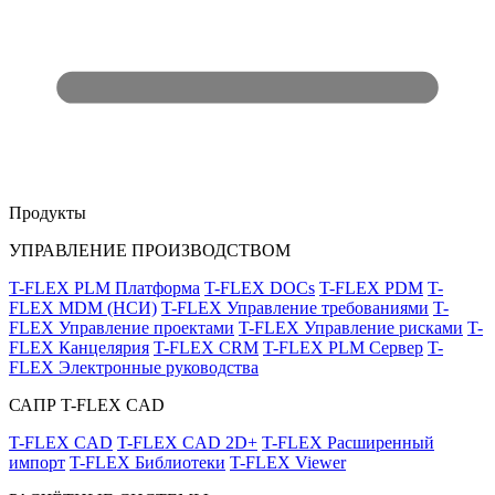
Продукты
УПРАВЛЕНИЕ ПРОИЗВОДСТВОМ
T-FLEX PLM Платформа
T-FLEX DOCs
T-FLEX PDM
T-
FLEX MDM (НСИ)
T-FLEX Управление требованиями
T-
FLEX Управление проектами
T-FLEX Управление рисками
T-
FLEX Канцелярия
T-FLEX CRM
T-FLEX PLM Сервер
T-
FLEX Электронные руководства
САПР T-FLEX CAD
T-FLEX CAD
T-FLEX CAD 2D+
T-FLEX Расширенный
импорт
T-FLEX Библиотеки
T-FLEX Viewer