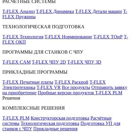
РАСЧЁТНЫЕ СИСТЕМЫ
T-FLEX Анализ
T-FLEX Динамика
T-FLEX Детали машин
T-
FLEX Пружины
ТЕХНОЛОГИЧЕСКАЯ ПОДГОТОВКА
T-FLEX Технология
T-FLEX Нормирование
T-FLEX ТОиР
T-
FLEX ОКП
ПРОГРАММЫ ДЛЯ СТАНКОВ С ЧПУ
T-FLEX CAM
T-FLEX ЧПУ 2D
T-FLEX ЧПУ 3D
ПРИКЛАДНЫЕ ПРОГРАММЫ
T-FLEX Печатные платы
T-FLEX Раскрой
T-FLEX
Электротехника
T-FLEX VR
Все продукты
Отправить заявку
на приобретение
Пробные версии продуктов T-FLEX PLM
Решения
КОМПЛЕКСНЫЕ РЕШЕНИЯ
T-FLEX PLM
Конструкторская подготовка
Расчётные
системы
Технологическая подготовка
Подготовка УП для
станков с ЧПУ
Прикладные решения