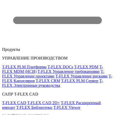
Продукты
УПРАВЛЕНИЕ ПРОИЗВОДСТВОМ
T-FLEX PLM Платформа
T-FLEX DOCs
T-FLEX PDM
T-
FLEX MDM (НСИ)
T-FLEX Управление требованиями
T-
FLEX Управление проектами
T-FLEX Управление рисками
T-
FLEX Канцелярия
T-FLEX CRM
T-FLEX PLM Сервер
T-
FLEX Электронные руководства
САПР T-FLEX CAD
T-FLEX CAD
T-FLEX CAD 2D+
T-FLEX Расширенный
импорт
T-FLEX Библиотеки
T-FLEX Viewer