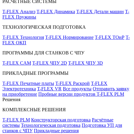
РАСЧЁТНЫЕ СИСТЕМЫ
T-FLEX Анализ
T-FLEX Динамика
T-FLEX Детали машин
T-
FLEX Пружины
ТЕХНОЛОГИЧЕСКАЯ ПОДГОТОВКА
T-FLEX Технология
T-FLEX Нормирование
T-FLEX ТОиР
T-
FLEX ОКП
ПРОГРАММЫ ДЛЯ СТАНКОВ С ЧПУ
T-FLEX CAM
T-FLEX ЧПУ 2D
T-FLEX ЧПУ 3D
ПРИКЛАДНЫЕ ПРОГРАММЫ
T-FLEX Печатные платы
T-FLEX Раскрой
T-FLEX
Электротехника
T-FLEX VR
Все продукты
Отправить заявку
на приобретение
Пробные версии продуктов T-FLEX PLM
Решения
КОМПЛЕКСНЫЕ РЕШЕНИЯ
T-FLEX PLM
Конструкторская подготовка
Расчётные
системы
Технологическая подготовка
Подготовка УП для
станков с ЧПУ
Прикладные решения