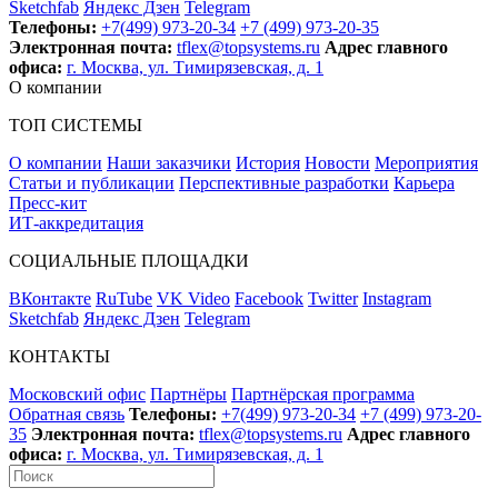
Sketchfab
Яндекс Дзен
Telegram
Телефоны:
+7(499) 973-20-34
+7 (499) 973-20-35
Электронная почта:
tflex@topsystems.ru
Адрес главного
офиса:
г. Москва, ул. Тимирязевская, д. 1
О компании
ТОП СИСТЕМЫ
О компании
Наши заказчики
История
Новости
Мероприятия
Статьи и публикации
Перспективные разработки
Карьера
Пресс-кит
ИТ-аккредитация
СОЦИАЛЬНЫЕ ПЛОЩАДКИ
ВКонтакте
RuTube
VK Video
Facebook
Twitter
Instagram
Sketchfab
Яндекс Дзен
Telegram
КОНТАКТЫ
Московский офис
Партнёры
Партнёрская программа
Обратная связь
Телефоны:
+7(499) 973-20-34
+7 (499) 973-20-
35
Электронная почта:
tflex@topsystems.ru
Адрес главного
офиса:
г. Москва, ул. Тимирязевская, д. 1