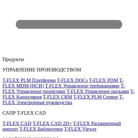
Продукты
УПРАВЛЕНИЕ ПРОИЗВОДСТВОМ
T-FLEX PLM Платформа
T-FLEX DOCs
T-FLEX PDM
T-
FLEX MDM (НСИ)
T-FLEX Управление требованиями
T-
FLEX Управление проектами
T-FLEX Управление рисками
T-
FLEX Канцелярия
T-FLEX CRM
T-FLEX PLM Сервер
T-
FLEX Электронные руководства
САПР T-FLEX CAD
T-FLEX CAD
T-FLEX CAD 2D+
T-FLEX Расширенный
импорт
T-FLEX Библиотеки
T-FLEX Viewer