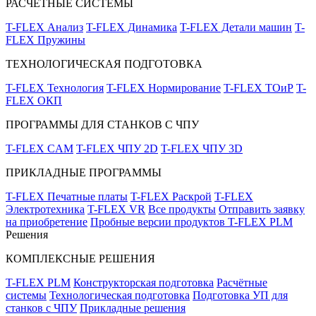
РАСЧЁТНЫЕ СИСТЕМЫ
T-FLEX Анализ
T-FLEX Динамика
T-FLEX Детали машин
T-
FLEX Пружины
ТЕХНОЛОГИЧЕСКАЯ ПОДГОТОВКА
T-FLEX Технология
T-FLEX Нормирование
T-FLEX ТОиР
T-
FLEX ОКП
ПРОГРАММЫ ДЛЯ СТАНКОВ С ЧПУ
T-FLEX CAM
T-FLEX ЧПУ 2D
T-FLEX ЧПУ 3D
ПРИКЛАДНЫЕ ПРОГРАММЫ
T-FLEX Печатные платы
T-FLEX Раскрой
T-FLEX
Электротехника
T-FLEX VR
Все продукты
Отправить заявку
на приобретение
Пробные версии продуктов T-FLEX PLM
Решения
КОМПЛЕКСНЫЕ РЕШЕНИЯ
T-FLEX PLM
Конструкторская подготовка
Расчётные
системы
Технологическая подготовка
Подготовка УП для
станков с ЧПУ
Прикладные решения