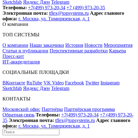
Sketchfab
Яндекс Дзен
Telegram
Телефоны:
+7(499) 973-20-34
+7 (499) 973-20-35
Электронная почта:
tflex@topsystems.ru
Адрес главного
офиса:
г. Москва, ул. Тимирязевская, д. 1
О компании
ТОП СИСТЕМЫ
О компании
Наши заказчики
История
Новости
Мероприятия
Статьи и публикации
Перспективные разработки
Карьера
Пресс-кит
ИТ-аккредитация
СОЦИАЛЬНЫЕ ПЛОЩАДКИ
ВКонтакте
RuTube
VK Video
Facebook
Twitter
Instagram
Sketchfab
Яндекс Дзен
Telegram
КОНТАКТЫ
Московский офис
Партнёры
Партнёрская программа
Обратная связь
Телефоны:
+7(499) 973-20-34
+7 (499) 973-20-
35
Электронная почта:
tflex@topsystems.ru
Адрес главного
офиса:
г. Москва, ул. Тимирязевская, д. 1