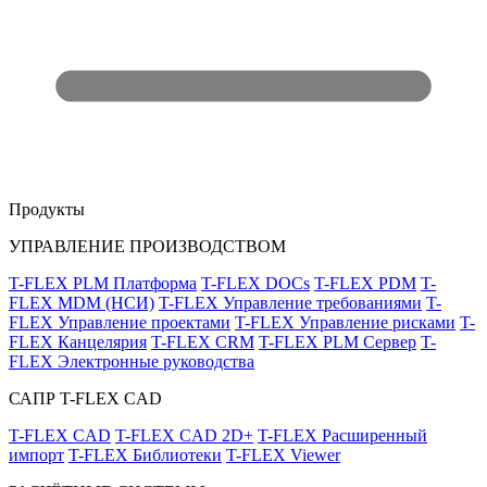
Продукты
УПРАВЛЕНИЕ ПРОИЗВОДСТВОМ
T-FLEX PLM Платформа
T-FLEX DOCs
T-FLEX PDM
T-
FLEX MDM (НСИ)
T-FLEX Управление требованиями
T-
FLEX Управление проектами
T-FLEX Управление рисками
T-
FLEX Канцелярия
T-FLEX CRM
T-FLEX PLM Сервер
T-
FLEX Электронные руководства
САПР T-FLEX CAD
T-FLEX CAD
T-FLEX CAD 2D+
T-FLEX Расширенный
импорт
T-FLEX Библиотеки
T-FLEX Viewer