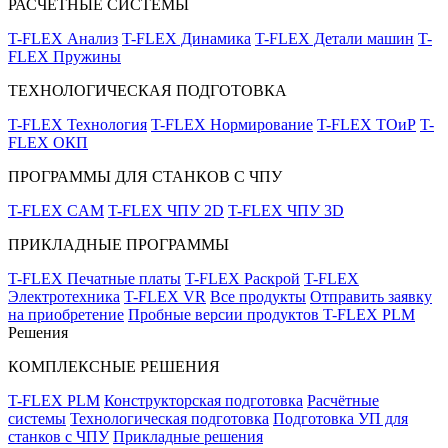
РАСЧЁТНЫЕ СИСТЕМЫ
T-FLEX Анализ
T-FLEX Динамика
T-FLEX Детали машин
T-
FLEX Пружины
ТЕХНОЛОГИЧЕСКАЯ ПОДГОТОВКА
T-FLEX Технология
T-FLEX Нормирование
T-FLEX ТОиР
T-
FLEX ОКП
ПРОГРАММЫ ДЛЯ СТАНКОВ С ЧПУ
T-FLEX CAM
T-FLEX ЧПУ 2D
T-FLEX ЧПУ 3D
ПРИКЛАДНЫЕ ПРОГРАММЫ
T-FLEX Печатные платы
T-FLEX Раскрой
T-FLEX
Электротехника
T-FLEX VR
Все продукты
Отправить заявку
на приобретение
Пробные версии продуктов T-FLEX PLM
Решения
КОМПЛЕКСНЫЕ РЕШЕНИЯ
T-FLEX PLM
Конструкторская подготовка
Расчётные
системы
Технологическая подготовка
Подготовка УП для
станков с ЧПУ
Прикладные решения