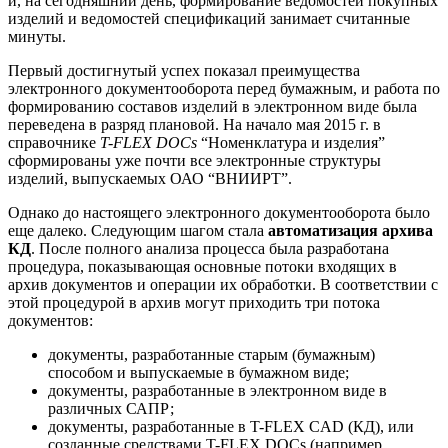
и, на сегодняшний день, формирование ведомостей покупных
изделий и ведомостей спецификаций занимает считанные
минуты.
Первый достигнутый успех показал преимущества
электронного документооборота перед бумажным, и работа по
формированию составов изделий в электронном виде была
переведена в разряд плановой. На начало мая 2015 г. в
справочнике
T-FLEX DOCs
“Номенклатура и изделия”
сформированы уже почти все электронные структуры
изделий, выпускаемых ОАО “ВНИИРТ”.
Однако до настоящего электронного документооборота было
еще далеко. Следующим шагом стала
автоматизация архива
КД
. После полного анализа процесса была разработана
процедура, показывающая основные потоки входящих в
архив документов и операции их обработки. В соответствии с
этой процедурой в архив могут приходить три потока
документов:
документы, разработанные старым (бумажным)
способом и выпускаемые в бумажном виде;
документы, разработанные в электронном виде в
различных САПР;
документы, разработанные в T-FLEX CAD (КД), или
созданные средствами T-FLEX DOCs (например,