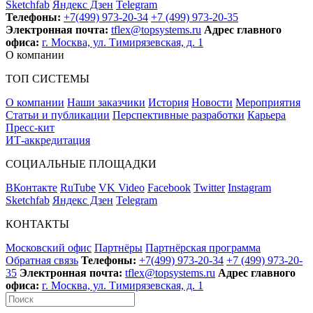
Sketchfab
Яндекс Дзен
Telegram
Телефоны:
+7(499) 973-20-34
+7 (499) 973-20-35
Электронная почта:
tflex@topsystems.ru
Адрес главного
офиса:
г. Москва, ул. Тимирязевская, д. 1
О компании
ТОП СИСТЕМЫ
О компании
Наши заказчики
История
Новости
Мероприятия
Статьи и публикации
Перспективные разработки
Карьера
Пресс-кит
ИТ-аккредитация
СОЦИАЛЬНЫЕ ПЛОЩАДКИ
ВКонтакте
RuTube
VK Video
Facebook
Twitter
Instagram
Sketchfab
Яндекс Дзен
Telegram
КОНТАКТЫ
Московский офис
Партнёры
Партнёрская программа
Обратная связь
Телефоны:
+7(499) 973-20-34
+7 (499) 973-20-
35
Электронная почта:
tflex@topsystems.ru
Адрес главного
офиса:
г. Москва, ул. Тимирязевская, д. 1