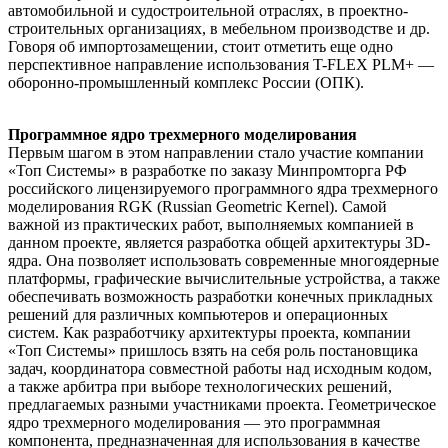
автомобильной и судостроительной отраслях, в проектно-
строительных организациях, в мебельном производстве и др.
Говоря об импортозамещении, стоит отметить еще одно
перспективное направление использования T-FLEX PLM+ —
оборонно-промышленный комплекс России (ОПК).
Программное ядро трехмерного моделирования
Первым шагом в этом направлении стало участие компании
«Топ Системы» в разработке по заказу Минпромторга РФ
российского лицензируемого программного ядра трехмерного
моделирования RGK (Russian Geometric Kernel). Самой
важной из практических работ, выполняемых компанией в
данном проекте, является разработка общей архитектуры 3D-
ядра. Она позволяет использовать современные многоядерные
платформы, графические вычислительные устройства, а также
обеспечивать возможность разработки конечных прикладных
решений для различных компьютеров и операционных
систем. Как разработчику архитектуры проекта, компании
«Топ Системы» пришлось взять на себя роль постановщика
задач, координатора совместной работы над исходным кодом,
а также арбитра при выборе технологических решений,
предлагаемых разными участниками проекта. Геометрическое
ядро трехмерного моделирования — это программная
компонента, предназначенная для использования в качестве