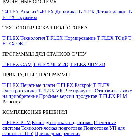
РАСЧЁТНЫЕ СИСТЕМЫ
T-FLEX Анализ
T-FLEX Динамика
T-FLEX Детали машин
T-
FLEX Пружины
ТЕХНОЛОГИЧЕСКАЯ ПОДГОТОВКА
T-FLEX Технология
T-FLEX Нормирование
T-FLEX ТОиР
T-
FLEX ОКП
ПРОГРАММЫ ДЛЯ СТАНКОВ С ЧПУ
T-FLEX CAM
T-FLEX ЧПУ 2D
T-FLEX ЧПУ 3D
ПРИКЛАДНЫЕ ПРОГРАММЫ
T-FLEX Печатные платы
T-FLEX Раскрой
T-FLEX
Электротехника
T-FLEX VR
Все продукты
Отправить заявку
на приобретение
Пробные версии продуктов T-FLEX PLM
Решения
КОМПЛЕКСНЫЕ РЕШЕНИЯ
T-FLEX PLM
Конструкторская подготовка
Расчётные
системы
Технологическая подготовка
Подготовка УП для
станков с ЧПУ
Прикладные решения