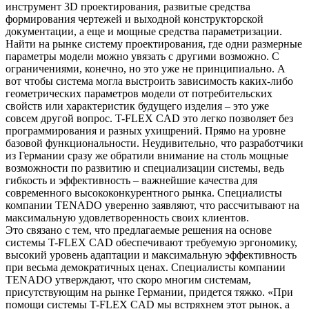
инструмент 3D проектирования, развитые средства
формирования чертежей и выходной конструкторской
документации, а еще и мощные средства параметризации.
Найти на рынке систему проектирования, где одни размерные
параметры модели можно увязать с другими возможно. С
ограничениями, конечно, но это уже не принципиально. А
вот чтобы система могла выстроить зависимость каких-либо
геометрических параметров модели от потребительских
свойств или характеристик будущего изделия – это уже
совсем другой вопрос. T-FLEX CAD это легко позволяет без
программирования и разных ухищрений. Прямо на уровне
базовой функциональности. Неудивительно, что разработчики
из Германии сразу же обратили внимание на столь мощные
возможности по развитию и специализации системы, ведь
гибкость и эффективность – важнейшие качества для
современного высококонкурентного рынка. Специалисты
компании TENADO уверенно заявляют, что рассчитывают на
максимальную удовлетворенность своих клиентов.
Это связано с тем, что предлагаемые решения на основе
системы T-FLEX CAD обеспечивают требуемую эргономику,
высокий уровень адаптации и максимальную эффективность
при весьма демократичных ценах. Специалисты компании
TENADO утверждают, что скоро многим системам,
присутствующим на рынке Германии, придется тяжко. «При
помощи системы T-FLEX CAD мы встряхнем этот рынок, а