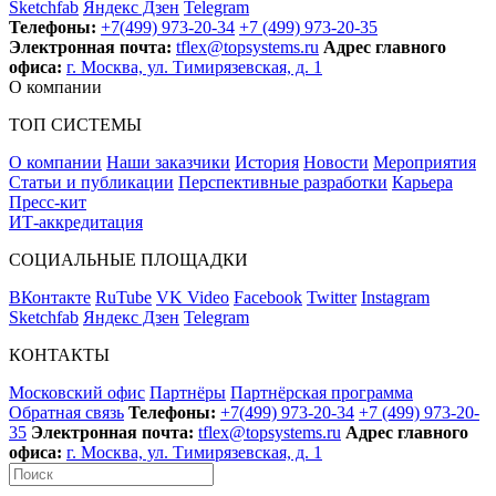
Sketchfab
Яндекс Дзен
Telegram
Телефоны:
+7(499) 973-20-34
+7 (499) 973-20-35
Электронная почта:
tflex@topsystems.ru
Адрес главного
офиса:
г. Москва, ул. Тимирязевская, д. 1
О компании
ТОП СИСТЕМЫ
О компании
Наши заказчики
История
Новости
Мероприятия
Статьи и публикации
Перспективные разработки
Карьера
Пресс-кит
ИТ-аккредитация
СОЦИАЛЬНЫЕ ПЛОЩАДКИ
ВКонтакте
RuTube
VK Video
Facebook
Twitter
Instagram
Sketchfab
Яндекс Дзен
Telegram
КОНТАКТЫ
Московский офис
Партнёры
Партнёрская программа
Обратная связь
Телефоны:
+7(499) 973-20-34
+7 (499) 973-20-
35
Электронная почта:
tflex@topsystems.ru
Адрес главного
офиса:
г. Москва, ул. Тимирязевская, д. 1