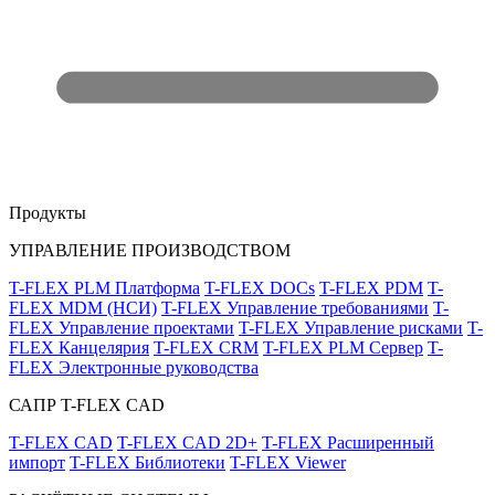
Продукты
УПРАВЛЕНИЕ ПРОИЗВОДСТВОМ
T-FLEX PLM Платформа
T-FLEX DOCs
T-FLEX PDM
T-
FLEX MDM (НСИ)
T-FLEX Управление требованиями
T-
FLEX Управление проектами
T-FLEX Управление рисками
T-
FLEX Канцелярия
T-FLEX CRM
T-FLEX PLM Сервер
T-
FLEX Электронные руководства
САПР T-FLEX CAD
T-FLEX CAD
T-FLEX CAD 2D+
T-FLEX Расширенный
импорт
T-FLEX Библиотеки
T-FLEX Viewer