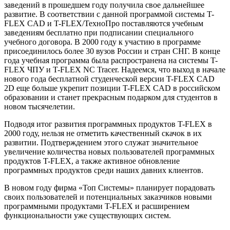
заведений в прошедшем году получила свое дальнейшее
развитие. В соответствии с данной программой системы T-
FLEX CAD и T-FLEX/ТехноПро поставляются учебным
заведениям бесплатно при подписании специального
учебного договора. В 2000 году к участию в программе
присоединилось более 30 вузов России и стран СНГ. В конце
года учебная программа была распространена на системы T-
FLEX ЧПУ и T-FLEX NC Tracer. Надеемся, что выход в начале
нового года бесплатной студенческой версии T-FLEX CAD
2D еще больше укрепит позиции T-FLEX CAD в российском
образовании и станет прекрасным подарком для студентов в
новом тысячелетии.
Подводя итог развития программных продуктов T-FLEX в
2000 году, нельзя не отметить качественный скачок в их
развитии. Подтверждением этого служат значительное
увеличение количества новых пользователей программных
продуктов T-FLEX, а также активное обновление
программных продуктов среди наших давних клиентов.
В новом году фирма «Топ Системы» планирует порадовать
своих пользователей и потенциальных заказчиков новыми
программными продуктами T-FLEX и расширением
функциональности уже существующих систем.