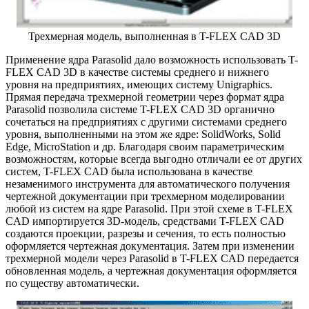
Трехмерная модель, выполненная в T-FLEX CAD 3D
Применение ядра Parasolid дало возможность использовать T-
FLEX CAD 3D в качестве системы среднего и нижнего
уровня на предприятиях, имеющих систему Unigraphics.
Прямая передача трехмерной геометрии через формат ядра
Parasolid позволила системе T-FLEX CAD 3D органично
сочетаться на предприятиях с другими системами среднего
уровня, выполненными на этом же ядре: SolidWorks, Solid
Edge, MicroStation и др. Благодаря своим параметрическим
возможностям, которые всегда выгодно отличали ее от других
систем, T-FLEX CAD была использована в качестве
незаменимого инструмента для автоматического получения
чертежной документации при трехмерном моделировании
любой из систем на ядре Parasolid. При этой схеме в T-FLEX
CAD импортируется 3D-модель, средствами T-FLEX CAD
создаются проекции, разрезы и сечения, то есть полностью
оформляется чертежная документация. Затем при изменении
трехмерной модели через Parasolid в T-FLEX CAD передается
обновленная модель, а чертежная документация оформляется
по существу автоматически.