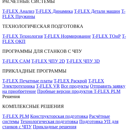
РАСЧЁТНЫЕ СИСТЕМЫ
T-FLEX Анализ
T-FLEX Динамика
T-FLEX Детали машин
T-
FLEX Пружины
ТЕХНОЛОГИЧЕСКАЯ ПОДГОТОВКА
T-FLEX Технология
T-FLEX Нормирование
T-FLEX ТОиР
T-
FLEX ОКП
ПРОГРАММЫ ДЛЯ СТАНКОВ С ЧПУ
T-FLEX CAM
T-FLEX ЧПУ 2D
T-FLEX ЧПУ 3D
ПРИКЛАДНЫЕ ПРОГРАММЫ
T-FLEX Печатные платы
T-FLEX Раскрой
T-FLEX
Электротехника
T-FLEX VR
Все продукты
Отправить заявку
на приобретение
Пробные версии продуктов T-FLEX PLM
Решения
КОМПЛЕКСНЫЕ РЕШЕНИЯ
T-FLEX PLM
Конструкторская подготовка
Расчётные
системы
Технологическая подготовка
Подготовка УП для
станков с ЧПУ
Прикладные решения