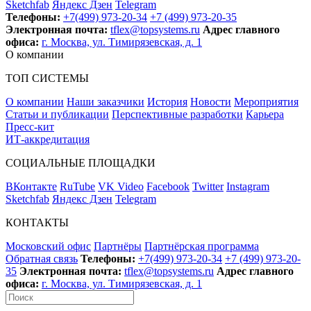
Sketchfab
Яндекс Дзен
Telegram
Телефоны:
+7(499) 973-20-34
+7 (499) 973-20-35
Электронная почта:
tflex@topsystems.ru
Адрес главного
офиса:
г. Москва, ул. Тимирязевская, д. 1
О компании
ТОП СИСТЕМЫ
О компании
Наши заказчики
История
Новости
Мероприятия
Статьи и публикации
Перспективные разработки
Карьера
Пресс-кит
ИТ-аккредитация
СОЦИАЛЬНЫЕ ПЛОЩАДКИ
ВКонтакте
RuTube
VK Video
Facebook
Twitter
Instagram
Sketchfab
Яндекс Дзен
Telegram
КОНТАКТЫ
Московский офис
Партнёры
Партнёрская программа
Обратная связь
Телефоны:
+7(499) 973-20-34
+7 (499) 973-20-
35
Электронная почта:
tflex@topsystems.ru
Адрес главного
офиса:
г. Москва, ул. Тимирязевская, д. 1