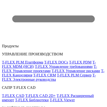
Продукты
УПРАВЛЕНИЕ ПРОИЗВОДСТВОМ
T-FLEX PLM Платформа
T-FLEX DOCs
T-FLEX PDM
T-
FLEX MDM (НСИ)
T-FLEX Управление требованиями
T-
FLEX Управление проектами
T-FLEX Управление рисками
T-
FLEX Канцелярия
T-FLEX CRM
T-FLEX PLM Сервер
T-
FLEX Электронные руководства
САПР T-FLEX CAD
T-FLEX CAD
T-FLEX CAD 2D+
T-FLEX Расширенный
импорт
T-FLEX Библиотеки
T-FLEX Viewer