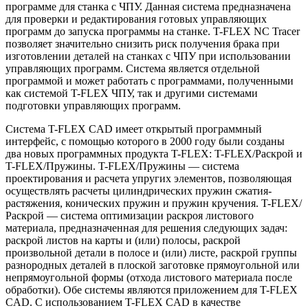
программе для станка с ЧПУ. Данная система предназначена
для проверки и редактирования готовых управляющих
программ до запуска программы на станке. T-FLEX NC Tracer
позволяет значительно снизить риск получения брака при
изготовлении деталей на станках с ЧПУ при использовании
управляющих программ. Система является отдельной
программой и может работать с программами, полученными
как системой T-FLEX ЧПУ, так и другими системами
подготовки управляющих программ.
Система T-FLEX CAD имеет открытый программный
интерфейс, с помощью которого в 2000 году были созданы
два новых программных продукта T-FLEX: T-FLEX/Раскрой и
T-FLEX/Пружины. T-FLEX/Пружины — система
проектирования и расчета упругих элементов, позволяющая
осуществлять расчеты цилиндрических пружин сжатия-
растяжения, конических пружин и пружин кручения. T-FLEX/
Раскрой — система оптимизации раскроя листового
материала, предназначенная для решения следующих задач:
раскрой листов на карты и (или) полосы, раскрой
произвольной детали в полосе и (или) листе, раскрой группы
разнородных деталей в плоской заготовке прямоугольной или
непрямоугольной формы (отхода листового материала после
обработки). Обе системы являются приложением для T-FLEX
CAD. С использованием T-FLEX CAD в качестве