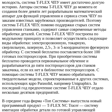
молодость, система T-FLEX ЧПУ имеет достаточно долгую
историю. Авторы системы T-FLEX ЧПУ до момента ее
создания более девяти лет разрабатывали математический
аппарат для функций управления и сервиса стоек ЧПУ по
заказам известных зарубежных производителей. Поэтому
система T-FLEX ЧПУ, помимо поддержки старых систем
управления станками, содержит самые современные методы
обработки деталей. Система T-FLEX ЧПУ построена по
модульному принципу и позволяет осуществлять следующие
виды обработки: электроэрозионную, токарную,
сверлильную, лазерную, 2,5-, 3- и 5-координатную фрезерную
обработку. С системой бесплатно поставляется более 100
готовых постпроцессоров. При приобретении системы
бесплатно проводится первоначальное обучение и
разрабатывается до пяти постпроцессоров для станков
заказчика, если их нет в библиотеке постпроцессоров. С
помощью системы T-FLEX ЧПУ можно обрабатывать
твердотельные модели, спроектированные в других системах,
использующих ядро Parasolid, например Unigraphics. За
последний год предпочтение системе T-FLEX ЧПУ отдало
несколько десятков предприятий.
В середине года фирма «Топ Системы» выпустила новый
программный продукт — T-FLEX NC Tracer — систему
имитации обработки детали по готовой управляющей