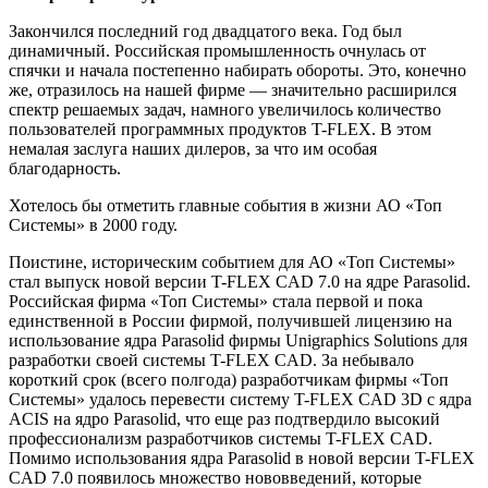
Закончился последний год двадцатого века. Год был
динамичный. Российская промышленность очнулась от
спячки и начала постепенно набирать обороты. Это, конечно
же, отразилось на нашей фирме — значительно расширился
спектр решаемых задач, намного увеличилось количество
пользователей программных продуктов T-FLEX. В этом
немалая заслуга наших дилеров, за что им особая
благодарность.
Хотелось бы отметить главные события в жизни АО «Топ
Системы» в 2000 году.
Поистине, историческим событием для АО «Топ Системы»
стал выпуск новой версии T-FLEX CAD 7.0 на ядре Parasolid.
Российская фирма «Топ Системы» стала первой и пока
единственной в России фирмой, получившей лицензию на
использование ядра Parasolid фирмы Unigraphics Solutions для
разработки своей системы T-FLEX CAD. За небывало
короткий срок (всего полгода) разработчикам фирмы «Топ
Системы» удалось перевести систему T-FLEX CAD 3D с ядра
ACIS на ядро Parasolid, что еще раз подтвердило высокий
профессионализм разработчиков системы T-FLEX CAD.
Помимо использования ядра Parasolid в новой версии T-FLEX
CAD 7.0 появилось множество нововведений, которые