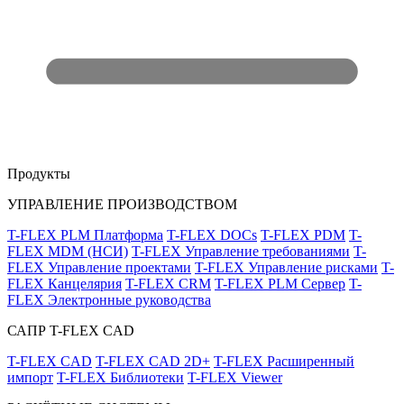
Продукты
УПРАВЛЕНИЕ ПРОИЗВОДСТВОМ
T-FLEX PLM Платформа
T-FLEX DOCs
T-FLEX PDM
T-
FLEX MDM (НСИ)
T-FLEX Управление требованиями
T-
FLEX Управление проектами
T-FLEX Управление рисками
T-
FLEX Канцелярия
T-FLEX CRM
T-FLEX PLM Сервер
T-
FLEX Электронные руководства
САПР T-FLEX CAD
T-FLEX CAD
T-FLEX CAD 2D+
T-FLEX Расширенный
импорт
T-FLEX Библиотеки
T-FLEX Viewer