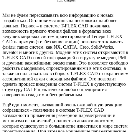
с докладом
Мы не будем пересказывать всю информацию о новых
разработках. Остановимся лишь на нескольких наиболее
важных. Первое – в системе T-FLEX CAD появилась
возможность прямого чтения файлов в форматах всех
ведущих мировых систем проектирования! Теперь T-FLEX
CAD напрямую (т.е. без конвертации) позволяет открывать
файлы таких систем, как NX, CATIA, Creo, SolidWorks,
Inventor и многих других. Модели этих систем открываются в
T-FLEX CAD со всей информацией о структуре модели, PMI
и другими важнейшими элементами. Это позволяет свободно
работать с моделями, спроектированными в этих системах, а
также использовать их в сборках T-FLEX CAD с сохранением
ассоциативной связи с исходным файлом. Это позволит
сделать процесс внедрения систем T-FLEX в существующую
структуру САПР практически любого предприятия
совершенно гладким и беспроблемным.
Ещё один момент, вызвавший очень оживлённую реакцию
собравшихся – появление в системе T-FLEX CAD
возможности применения размерной параметризации и
механизма ограничений, полностью аналогичного тем,
которые существуют в большинстве известных в мире систем
проектирования. При этом все мощнейшие параметрические