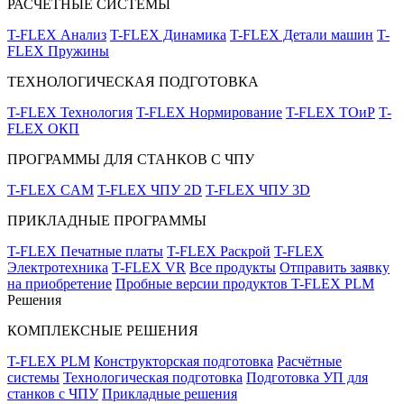
РАСЧЁТНЫЕ СИСТЕМЫ
T-FLEX Анализ
T-FLEX Динамика
T-FLEX Детали машин
T-
FLEX Пружины
ТЕХНОЛОГИЧЕСКАЯ ПОДГОТОВКА
T-FLEX Технология
T-FLEX Нормирование
T-FLEX ТОиР
T-
FLEX ОКП
ПРОГРАММЫ ДЛЯ СТАНКОВ С ЧПУ
T-FLEX CAM
T-FLEX ЧПУ 2D
T-FLEX ЧПУ 3D
ПРИКЛАДНЫЕ ПРОГРАММЫ
T-FLEX Печатные платы
T-FLEX Раскрой
T-FLEX
Электротехника
T-FLEX VR
Все продукты
Отправить заявку
на приобретение
Пробные версии продуктов T-FLEX PLM
Решения
КОМПЛЕКСНЫЕ РЕШЕНИЯ
T-FLEX PLM
Конструкторская подготовка
Расчётные
системы
Технологическая подготовка
Подготовка УП для
станков с ЧПУ
Прикладные решения