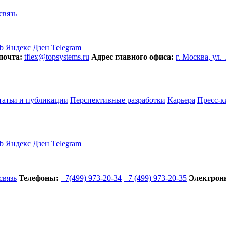
связь
b
Яндекс Дзен
Telegram
почта:
tflex@topsystems.ru
Адрес главного офиса:
г. Москва, ул.
татьи и публикации
Перспективные разработки
Карьера
Пресс-к
b
Яндекс Дзен
Telegram
связь
Телефоны:
+7(499) 973-20-34
+7 (499) 973-20-35
Электронн