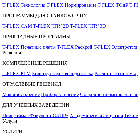
T-FLEX Технология
T-FLEX Нормирование
T-FLEX ТОиР
T-
ПРОГРАММЫ ДЛЯ СТАНКОВ С ЧПУ
T-FLEX CAM
T-FLEX ЧПУ 2D
T-FLEX ЧПУ 3D
ПРИКЛАДНЫЕ ПРОГРАММЫ
T-FLEX Печатные платы
T-FLEX Раскрой
T-FLEX Электротех
Решения
КОМПЛЕКСНЫЕ РЕШЕНИЯ
T-FLEX PLM
Конструкторская подготовка
Расчётные системы
ОТРАСЛЕВЫЕ РЕШЕНИЯ
Машиностроение
Приборостроение
Оборонно-промышленный 
ДЛЯ УЧЕБНЫХ ЗАВЕДЕНИЙ
Программа «Факультет САПР»
Академическая лицензия
Техни
Услуги
УСЛУГИ