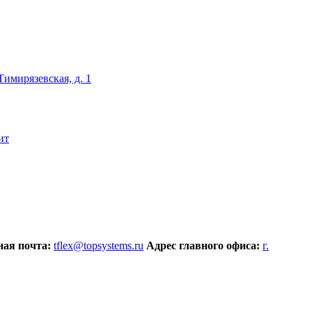
 Тимирязевская, д. 1
ит
ая почта:
tflex@topsystems.ru
Адрес главного офиса:
г.