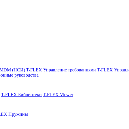
 MDM (НСИ)
T-FLEX Управление требованиями
T-FLEX Управл
онные руководства
T-FLEX Библиотеки
T-FLEX Viewer
LEX Пружины