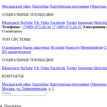
Московский офис
Партнёры
Партнёрская программа
Обратная 
СОЦИАЛЬНЫЕ ПЛОЩАДКИ
ВКонтакте
RuTube
VK Video
Facebook
Twitter
Instagram
Sketchfa
Телефоны:
+7(499) 973-20-34
+7 (499) 973-20-35
Электронная 
О компании
ТОП СИСТЕМЫ
О компании
Наши заказчики
История
Новости
Мероприятия
С
ИТ-аккредитация
СОЦИАЛЬНЫЕ ПЛОЩАДКИ
ВКонтакте
RuTube
VK Video
Facebook
Twitter
Instagram
Sketchfa
КОНТАКТЫ
Московский офис
Партнёры
Партнёрская программа
Обратная 
Москва, ул. Тимирязевская, д. 1
Продукты