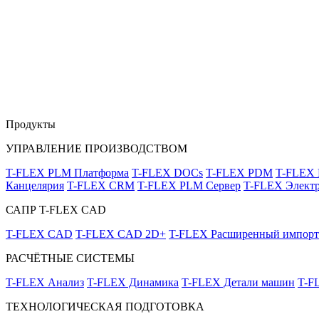
Продукты
УПРАВЛЕНИЕ ПРОИЗВОДСТВОМ
T-FLEX PLM Платформа
T-FLEX DOCs
T-FLEX PDM
T-FLEX
Канцелярия
T-FLEX CRM
T-FLEX PLM Сервер
T-FLEX Электр
САПР T-FLEX CAD
T-FLEX CAD
T-FLEX CAD 2D+
T-FLEX Расширенный импорт
РАСЧЁТНЫЕ СИСТЕМЫ
T-FLEX Анализ
T-FLEX Динамика
T-FLEX Детали машин
T-F
ТЕХНОЛОГИЧЕСКАЯ ПОДГОТОВКА