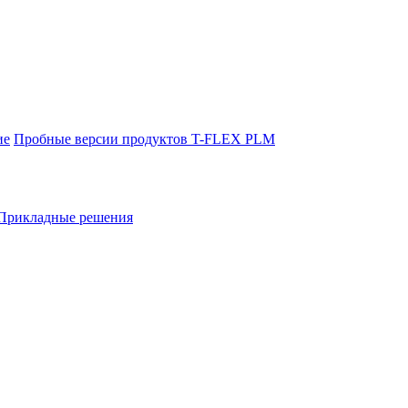
ие
Пробные версии продуктов T-FLEX PLM
Прикладные решения