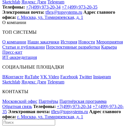
Sketchfab
Яндекс Дзен
Telegram
Телефоны:
+7(499) 973-20-34
+7 (499) 973-20-35
Электронная почта:
tflex@topsystems.ru
Адрес главного
офиса:
г. Москва, ул. Тимирязевская, д. 1
О компании
ТОП СИСТЕМЫ
О компании
Наши заказчики
История
Новости
Мероприятия
Статьи и публикации
Перспективные разработки
Карьера
Пресс-кит
ИТ-аккредитация
СОЦИАЛЬНЫЕ ПЛОЩАДКИ
ВКонтакте
RuTube
VK Video
Facebook
Twitter
Instagram
Sketchfab
Яндекс Дзен
Telegram
КОНТАКТЫ
Московский офис
Партнёры
Партнёрская программа
Обратная связь
Телефоны:
+7(499) 973-20-34
+7 (499) 973-20-
35
Электронная почта:
tflex@topsystems.ru
Адрес главного
офиса:
г. Москва, ул. Тимирязевская, д. 1