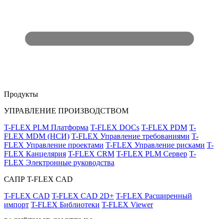
Продукты
УПРАВЛЕНИЕ ПРОИЗВОДСТВОМ
T-FLEX PLM Платформа
T-FLEX DOCs
T-FLEX PDM
T-
FLEX MDM (НСИ)
T-FLEX Управление требованиями
T-
FLEX Управление проектами
T-FLEX Управление рисками
T-
FLEX Канцелярия
T-FLEX CRM
T-FLEX PLM Сервер
T-
FLEX Электронные руководства
САПР T-FLEX CAD
T-FLEX CAD
T-FLEX CAD 2D+
T-FLEX Расширенный
импорт
T-FLEX Библиотеки
T-FLEX Viewer