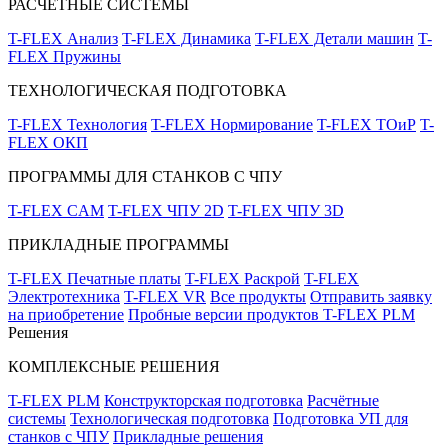
РАСЧЁТНЫЕ СИСТЕМЫ
T-FLEX Анализ
T-FLEX Динамика
T-FLEX Детали машин
T-
FLEX Пружины
ТЕХНОЛОГИЧЕСКАЯ ПОДГОТОВКА
T-FLEX Технология
T-FLEX Нормирование
T-FLEX ТОиР
T-
FLEX ОКП
ПРОГРАММЫ ДЛЯ СТАНКОВ С ЧПУ
T-FLEX CAM
T-FLEX ЧПУ 2D
T-FLEX ЧПУ 3D
ПРИКЛАДНЫЕ ПРОГРАММЫ
T-FLEX Печатные платы
T-FLEX Раскрой
T-FLEX
Электротехника
T-FLEX VR
Все продукты
Отправить заявку
на приобретение
Пробные версии продуктов T-FLEX PLM
Решения
КОМПЛЕКСНЫЕ РЕШЕНИЯ
T-FLEX PLM
Конструкторская подготовка
Расчётные
системы
Технологическая подготовка
Подготовка УП для
станков с ЧПУ
Прикладные решения