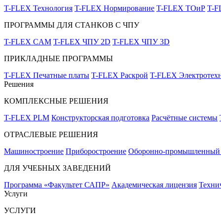
T-FLEX Технология
T-FLEX Нормирование
T-FLEX ТОиР
T-
ПРОГРАММЫ ДЛЯ СТАНКОВ С ЧПУ
T-FLEX CAM
T-FLEX ЧПУ 2D
T-FLEX ЧПУ 3D
ПРИКЛАДНЫЕ ПРОГРАММЫ
T-FLEX Печатные платы
T-FLEX Раскрой
T-FLEX Электротех
Решения
КОМПЛЕКСНЫЕ РЕШЕНИЯ
T-FLEX PLM
Конструкторская подготовка
Расчётные системы
ОТРАСЛЕВЫЕ РЕШЕНИЯ
Машиностроение
Приборостроение
Оборонно-промышленный 
ДЛЯ УЧЕБНЫХ ЗАВЕДЕНИЙ
Программа «Факультет САПР»
Академическая лицензия
Техни
Услуги
УСЛУГИ