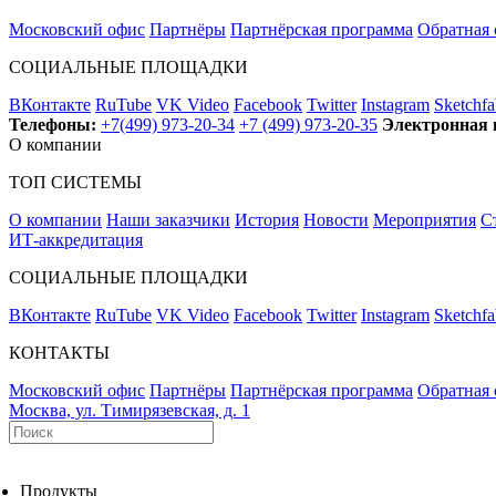
Московский офис
Партнёры
Партнёрская программа
Обратная 
СОЦИАЛЬНЫЕ ПЛОЩАДКИ
ВКонтакте
RuTube
VK Video
Facebook
Twitter
Instagram
Sketchfa
Телефоны:
+7(499) 973-20-34
+7 (499) 973-20-35
Электронная 
О компании
ТОП СИСТЕМЫ
О компании
Наши заказчики
История
Новости
Мероприятия
С
ИТ-аккредитация
СОЦИАЛЬНЫЕ ПЛОЩАДКИ
ВКонтакте
RuTube
VK Video
Facebook
Twitter
Instagram
Sketchfa
КОНТАКТЫ
Московский офис
Партнёры
Партнёрская программа
Обратная 
Москва, ул. Тимирязевская, д. 1
Продукты