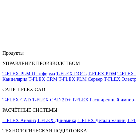
Продукты
УПРАВЛЕНИЕ ПРОИЗВОДСТВОМ
T-FLEX PLM Платформа
T-FLEX DOCs
T-FLEX PDM
T-FLEX
Канцелярия
T-FLEX CRM
T-FLEX PLM Сервер
T-FLEX Электр
САПР T-FLEX CAD
T-FLEX CAD
T-FLEX CAD 2D+
T-FLEX Расширенный импорт
РАСЧЁТНЫЕ СИСТЕМЫ
T-FLEX Анализ
T-FLEX Динамика
T-FLEX Детали машин
T-F
ТЕХНОЛОГИЧЕСКАЯ ПОДГОТОВКА