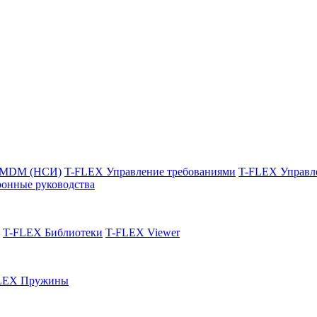
 MDM (НСИ)
T-FLEX Управление требованиями
T-FLEX Управл
онные руководства
T-FLEX Библиотеки
T-FLEX Viewer
LEX Пружины