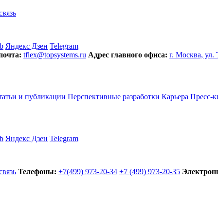
связь
b
Яндекс Дзен
Telegram
почта:
tflex@topsystems.ru
Адрес главного офиса:
г. Москва, ул.
татьи и публикации
Перспективные разработки
Карьера
Пресс-к
b
Яндекс Дзен
Telegram
связь
Телефоны:
+7(499) 973-20-34
+7 (499) 973-20-35
Электронн