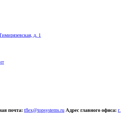
 Тимирязевская, д. 1
ит
ая почта:
tflex@topsystems.ru
Адрес главного офиса:
г.