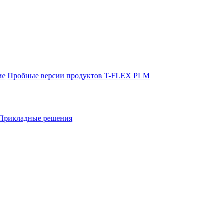
ие
Пробные версии продуктов T-FLEX PLM
Прикладные решения