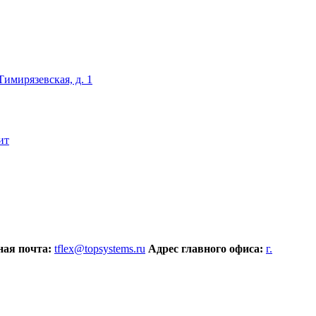
 Тимирязевская, д. 1
ит
ая почта:
tflex@topsystems.ru
Адрес главного офиса:
г.