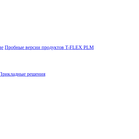
ие
Пробные версии продуктов T-FLEX PLM
Прикладные решения