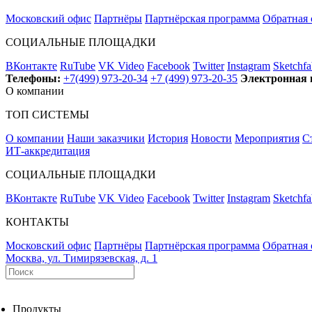
Московский офис
Партнёры
Партнёрская программа
Обратная 
СОЦИАЛЬНЫЕ ПЛОЩАДКИ
ВКонтакте
RuTube
VK Video
Facebook
Twitter
Instagram
Sketchfa
Телефоны:
+7(499) 973-20-34
+7 (499) 973-20-35
Электронная 
О компании
ТОП СИСТЕМЫ
О компании
Наши заказчики
История
Новости
Мероприятия
С
ИТ-аккредитация
СОЦИАЛЬНЫЕ ПЛОЩАДКИ
ВКонтакте
RuTube
VK Video
Facebook
Twitter
Instagram
Sketchfa
КОНТАКТЫ
Московский офис
Партнёры
Партнёрская программа
Обратная 
Москва, ул. Тимирязевская, д. 1
Продукты