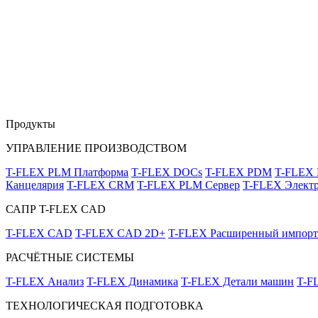
Продукты
УПРАВЛЕНИЕ ПРОИЗВОДСТВОМ
T-FLEX PLM Платформа
T-FLEX DOCs
T-FLEX PDM
T-FLEX
Канцелярия
T-FLEX CRM
T-FLEX PLM Сервер
T-FLEX Электр
САПР T-FLEX CAD
T-FLEX CAD
T-FLEX CAD 2D+
T-FLEX Расширенный импорт
РАСЧЁТНЫЕ СИСТЕМЫ
T-FLEX Анализ
T-FLEX Динамика
T-FLEX Детали машин
T-F
ТЕХНОЛОГИЧЕСКАЯ ПОДГОТОВКА