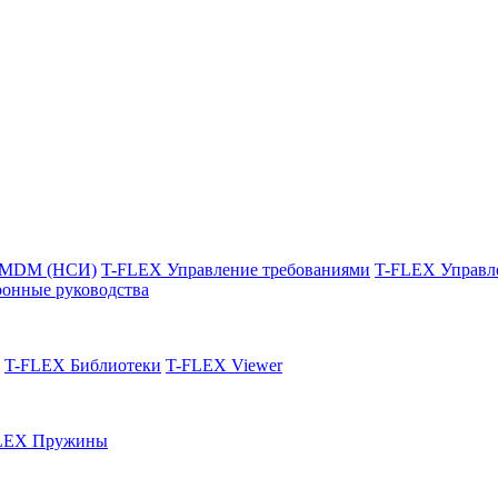
 MDM (НСИ)
T-FLEX Управление требованиями
T-FLEX Управл
онные руководства
T-FLEX Библиотеки
T-FLEX Viewer
LEX Пружины