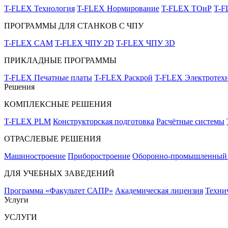
T-FLEX Технология
T-FLEX Нормирование
T-FLEX ТОиР
T-
ПРОГРАММЫ ДЛЯ СТАНКОВ С ЧПУ
T-FLEX CAM
T-FLEX ЧПУ 2D
T-FLEX ЧПУ 3D
ПРИКЛАДНЫЕ ПРОГРАММЫ
T-FLEX Печатные платы
T-FLEX Раскрой
T-FLEX Электротех
Решения
КОМПЛЕКСНЫЕ РЕШЕНИЯ
T-FLEX PLM
Конструкторская подготовка
Расчётные системы
ОТРАСЛЕВЫЕ РЕШЕНИЯ
Машиностроение
Приборостроение
Оборонно-промышленный 
ДЛЯ УЧЕБНЫХ ЗАВЕДЕНИЙ
Программа «Факультет САПР»
Академическая лицензия
Техни
Услуги
УСЛУГИ