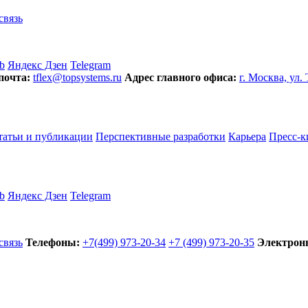
связь
b
Яндекс Дзен
Telegram
почта:
tflex@topsystems.ru
Адрес главного офиса:
г. Москва, ул.
татьи и публикации
Перспективные разработки
Карьера
Пресс-к
b
Яндекс Дзен
Telegram
связь
Телефоны:
+7(499) 973-20-34
+7 (499) 973-20-35
Электронн